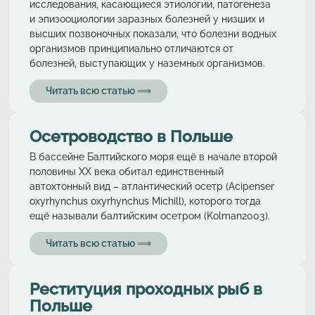
исследования, касающиеся этиологии, патогенеза
и эпизооциологии заразных болезней у низших и
высших позвоночных показали, что болезни водных
организмов принципиально отличаются от
болезней, выступающих у наземных организмов.
Читать всю статью ⟹
Осетрoводствo в Польше
В бассейне Балтийского моря ещё в начале второй
половины ХХ века обитал единственный
автохтонный вид – aтлaнтичеcкий осетр (Acipenser
oxyrhynchus oxyrhynchus Michill), которого тогда
ещё называли балтийским осетром (Kolman2003).
Читать всю статью ⟹
Реституция проходных рыб в
Польше