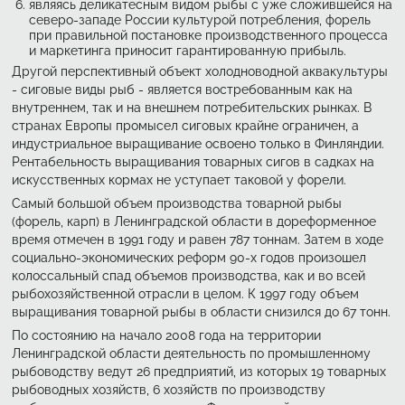
являясь деликатесным видом рыбы с уже сложившейся на
северо-западе России культурой потребления, форель
при правильной постановке производственного процесса
и маркетинга приносит гарантированную прибыль.
Другой перспективный объект холодноводной аквакультуры
- сиговые виды рыб - является востребованным как на
внутреннем, так и на внешнем потребительских рынках. В
странах Европы промысел сиговых крайне ограничен, а
индустриальное выращивание освоено только в Финляндии.
Рентабельность выращивания товарных сигов в садках на
искусственных кормах не уступает таковой у форели.
Самый большой объем производства товарной рыбы
(форель, карп) в Ленинградской области в дореформенное
время отмечен в 1991 году и равен 787 тоннам. Затем в ходе
социально-экономических реформ 90-х годов произошел
колоссальный спад объемов производства, как и во всей
рыбохозяйственной отрасли в целом. К 1997 году объем
выращивания товарной рыбы в области снизился до 67 тонн.
По состоянию на начало 2008 года на территории
Ленинградской области деятельность по промышленному
рыбоводству ведут 26 предприятий, из которых 19 товарных
рыбоводных хозяйств, 6 хозяйств по производству