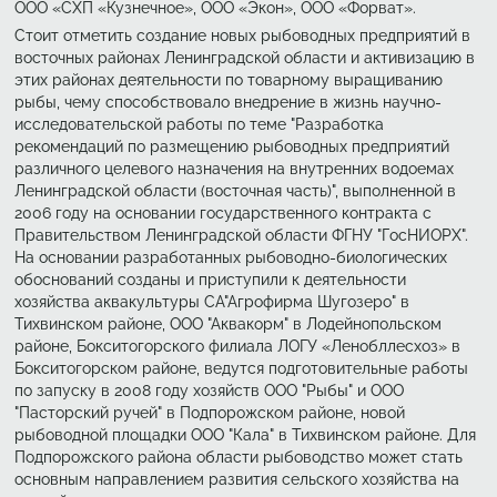
ООО «СХП «Кузнечное», ООО «Экон», ООО «Форват».
Стоит отметить создание новых рыбоводных предприятий в
восточных районах Ленинградской области и активизацию в
этих районах деятельности по товарному выращиванию
рыбы, чему способствовало внедрение в жизнь научно-
исследовательской работы по теме "Разработка
рекомендаций по размещению рыбоводных предприятий
различного целевого назначения на внутренних водоемах
Ленинградской области (восточная часть)", выполненной в
2006 году на основании государственного контракта с
Правительством Ленинградской области ФГНУ "ГосНИОРХ".
На основании разработанных рыбоводно-биологических
обоснований созданы и приступили к деятельности
хозяйства аквакультуры СА"Агрофирма Шугозеро" в
Тихвинском районе, ООО "Аквакорм" в Лодейнопольском
районе, Бокситогорского филиала ЛОГУ «Ленобллесхоз» в
Бокситогорском районе, ведутся подготовительные работы
по запуску в 2008 году хозяйств ООО "Рыбы" и ООО
"Пасторский ручей" в Подпорожском районе, новой
рыбоводной площадки ООО "Кала" в Тихвинском районе. Для
Подпорожского района области рыбоводство может стать
основным направлением развития сельского хозяйства на