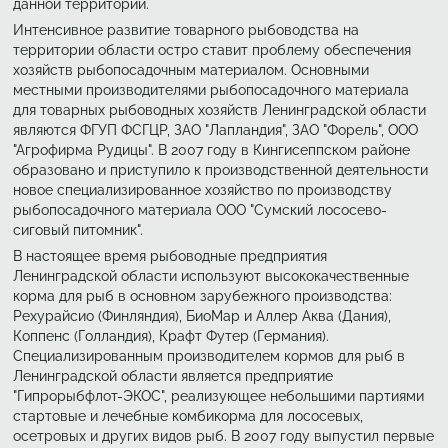
данной территории.
Интенсивное развитие товарного рыбоводства на
территории области остро ставит проблему обеспечения
хозяйств рыбопосадочным материалом. Основными
местными производителями рыбопосадочного материала
для товарных рыбоводных хозяйств Ленинградской области
являются ФГУП ФСГЦР, ЗАО "Лапландия", ЗАО "Форель", ООО
"Агрофирма Рудицы". В 2007 году в Кингисеппском районе
образовано и приступило к производственной деятельности
новое специализированное хозяйство по производству
рыбопосадочного материала ООО "Сумский лососево-
сиговый питомник".
В настоящее время рыбоводные предприятия
Ленинградской области используют высококачественные
корма для рыб в основном зарубежного производства:
Рехурайсио (Финляндия), БиоМар и Аллер Аква (Дания),
Коппенс (Голландия), Крафт Футер (Германия).
Специализированным производителем кормов для рыб в
Ленинградской области является предприятие
"Гипрорыбфлот-ЭКОС", реализующее небольшими партиями
стартовые и лечебные комбикорма для лососевых,
осетровых и других видов рыб. В 2007 году выпустил первые