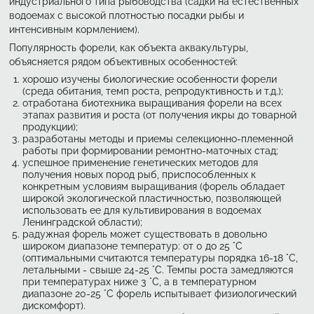
индустриального типа рыбоводства (садки на естественных
водоемах с высокой плотностью посадки рыбы и
интенсивным кормлением).
Популярность форели, как объекта аквакультуры,
объясняется рядом объективных особенностей:
хорошо изучены биологические особенности форели
(среда обитания, темп роста, репродуктивность и т.д.);
отработана биотехника выращивания форели на всех
этапах развития и роста (от получения икры до товарной
продукции);
разработаны методы и приемы селекционно-племенной
работы при формировании ремонтно-маточных стад;
успешное применение генетических методов для
получения новых пород рыб, приспособленных к
конкретным условиям выращивания (форель обладает
широкой экологической пластичностью, позволяющей
использовать ее для культивирования в водоемах
Ленинградской области);
радужная форель может существовать в довольно
широком диапазоне температур: от 0 до 25 °С
(оптимальными считаются температуры порядка 16-18 °С,
летальными - свыше 24-25 °С. Темпы роста замедляются
при температурах ниже 3 °С, а в температурном
диапазоне 20-25 °С форель испытывает физиологический
дискомфорт).