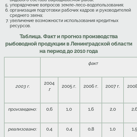
упорядочение вопросов земле-лесо-водопользования;
организация подготовки рабочих кадров и руководителей
среднего звена;
увеличение возможности использования кредитных
ресурсов.
Таблица. Факт и прогноз производства
рыбоводной продукции в Ленинградской области
на период до 2010 года
факт
2004
2005 г.
2006 г.
2007 г.
2008
2003 г.
.г
0,6
1,0
1,6
2,0
2,
произведено:
0,4
0,4
0,8
1,0
1,
реализовано: