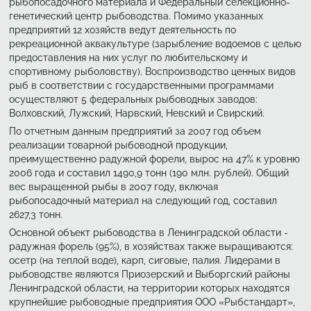
рыбопосадочного материала и Федеральный селекционно-
генетический центр рыбоводства. Помимо указанных
предприятий 12 хозяйств ведут деятельность по
рекреационной аквакультуре (зарыбление водоемов с целью
предоставления на них услуг по любительскому и
спортивному рыболовству). Воспроизводство ценных видов
рыб в соответствии с государственными программами
осуществляют 5 федеральных рыбоводных заводов:
Волховский, Лужский, Нарвский, Невский и Свирский.
По отчетным данным предприятий за 2007 год объем
реализации товарной рыбоводной продукции,
преимущественно радужной форели, вырос на 47% к уровню
2006 года и составил 1490,9 тонн (190 млн. рублей). Общий
вес выращенной рыбы в 2007 году, включая
рыбопосадочный материал на следующий год, составил
2627,3 тонн.
Основной объект рыбоводства в Ленинградской области -
радужная форель (95%), в хозяйствах также выращиваются:
осетр (на теплой воде), карп, сиговые, палия. Лидерами в
рыбоводстве являются Приозерский и Выборгский районы
Ленинградской области, на территории которых находятся
крупнейшие рыбоводные предприятия ООО «Рыбстандарт»,