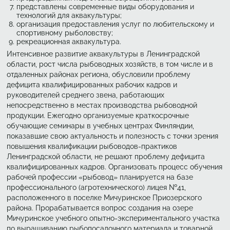
представлены современные виды оборудования и
технологий для аквакультуры;
организация предоставления услуг по любительскому и
спортивному рыболовству;
рекреационная аквакультура.
Интенсивное развитие аквакультуры в Ленинградской
области, рост числа рыбоводных хозяйств, в том числе и в
отдаленных районах региона, обусловили проблему
дефицита квалифицированных рабочих кадров и
руководителей среднего звена, работающих
непосредственно в местах производства рыбоводной
продукции. Ежегодно организуемые краткосрочные
обучающие семинары в учебных центрах Финляндии,
показавшие свою актуальность и полезность с точки зрения
повышения квалификации рыбоводов-практиков
Ленинградской области, не решают проблему дефицита
квалифицированных кадров. Организовать процесс обучения
рабочей профессии «рыбовод» планируется на базе
профессионального (агротехнического) лицея №41,
расположенного в поселке Мичуринское Приозерского
района. Прорабатывается вопрос создания на озере
Мичуринское учебного опытно-экспериментального участка
по выращиванию рыбопосадочного материала и товарной