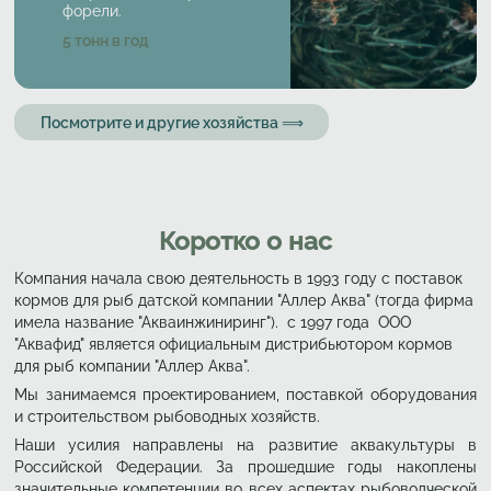
форели.
Характеристики
5
тонн в год
Посмотрите и другие хозяйства ⟹
Коротко о нас
Компания начала свою деятельность в 1993 году с поставок
кормов для рыб датской компании "Аллер Аква" (тогда фирма
имела название "Акваинжиниринг"). с 1997 года ООО
"Аквафид" является официальным дистрибьютором кормов
для рыб компании "Аллер Аква".
Мы занимаемся проектированием, поставкой оборудования
и строительством рыбоводных хозяйств.
Наши усилия направлены на развитие аквакультуры в
Российской Федерации. За прошедшие годы накоплены
значительные компетенции во всех аспектах рыбоводческой