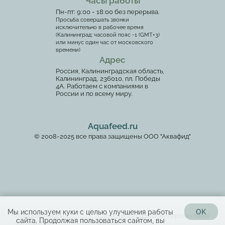
Часы работы
Пн-пт: 9:00 - 18:00 без перерыва.
Просьба совершать звонки
исключительно в рабочее время
(Калининград: часовой пояс -1 (GMT+3)
или минус один час от московского
времени)
Адрес
Россия, Калининградская область,
Калининград, 236010, пл. Победы
4А. Работаем с компаниями в
России и по всему миру.
Aquafeed.ru
© 2008-2025 все права защищены ООО "Аквафид"
Мы используем куки с целью улучшения работы
OK
Пользовательское
Согласие на обработку персональных
сайта. Продолжая пользоваться сайтом, вы
соглашение
данных