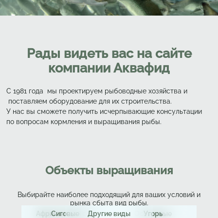
Рады видеть вас на сайте
компании Аквафид
С 1981 года мы проектируем рыбоводные хозяйства и
поставляем оборудование для их строительства.
У нас вы сможете получить исчерпывающие консультации
по вопросам кормления и выращивания рыбы.
Объекты выращивания
Выбирайте наиболее подходящий для ваших условий и
рынка сбыта вид рыбы.
Радужная форель
Африканский сом
Сиговые
Другие виды
Осетровые
Лосось
Угорь