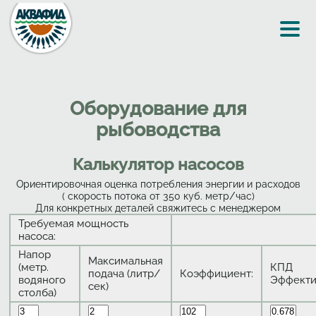
Перейти к основному содержанию
Оборудование для
рыбоводства
Калькулятор насосов
Ориентировочная оценка потребления энергии и расходов
( cкорость потока от 350 куб. метр/час)
Для конкретных деталей свяжитесь с менеджером
Требуемая мощность
насоса:
Напор
Максимальная
(метр.
КПД
подача (литр/
Коэффициент:
водяного
Эффекти
сек)
столба)