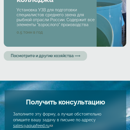
Установка УЗВ для подготовки
специалистов среднего звена для
рыбной отрасли России. Содержит все
элементы "взрослого" производства
Характеристики
0.5
тонн в год
Посмотрите и другие хозяйства ⟹
Получить консультацию
Заполните эту форму, а лучше обстоятельно
опишите вашу задачу в письме по адресу
sales@aquafeed.ru
(link sends e-mail)