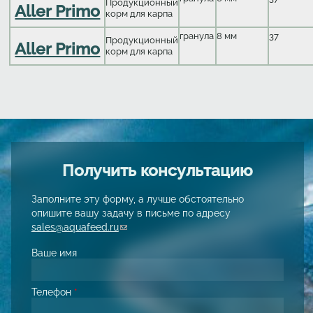
Продукционный
Aller Primo
корм для карпа
гранула
8 мм
37
Продукционный
Aller Primo
корм для карпа
Получить консультацию
Заполните эту форму, а лучше обстоятельно
опишите вашу задачу в письме по адресу
sales@aquafeed.ru
(link sends e-mail)
Ваше имя
Телефон
*