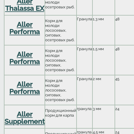
Aller
молоди
Thalassa EX
осетровых рыб.
Гранула
1,3 мм
48
Корм для
Aller
молоди
Performa
лососевых,
сиговых,
осетровых рыб.
Гранула
1,5 мм
48
Корм для
Aller
молоди
Performa
лососевых,
сиговых,
осетровых рыб.
Гранула
2 мм
45
Корм для
Aller
молоди
Performa
лососевых,
сиговых,
осетровых рыб.
гранула
3 мм
24
Продукционный
Aller
корм для карпа
Supplement
гранула
4,5 мм
24
Продукционный