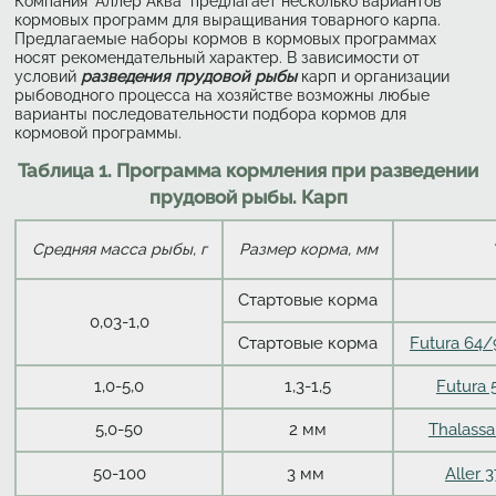
Компания "Аллер Аква" предлагает несколько вариантов
кормовых программ для выращивания товарного карпа.
Предлагаемые наборы кормов в кормовых программах
носят рекомендательный характер. В зависимости от
условий
разведения прудовой рыбы
карп и организации
рыбоводного процесса на хозяйстве возможны любые
варианты последовательности подбора кормов для
кормовой программы.
Таблица 1. Программа кормления при разведении
прудовой рыбы. Карп
Средняя масса рыбы, г
Размер корма, мм
Стартовые корма
0,03-1,0
Стартовые корма
Futura 64/
1,0-5,0
1,3-1,5
Futura 
5,0-50
2 мм
Thalassa
50-100
3 мм
Aller 