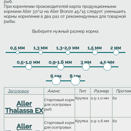
рыб.
При кормлении производителей карпа продукционными
кормами Aller 37/12 на Aller Bronze 45/15 следует уменьшить
нормы кормления в два раз от рекомендуемых для товарной
рыбы.
Выберите нужный размер корма:
Дочерние категории
0,5 мм
1,3 мм
1,3-2,0 мм
1,5 мм
2 мм
0,5-1,0 мм
0,9-1,6 мм
3 мм
4,5 мм
6 мм
8 мм
Заголовок
Анонс
Тип
Размер
Протеи
Крупка
0,5-1,0 мм
62
Стартовый корм
Aller
для осетровых
Thalassa EX
рыб.
Крупка
0,9-1,6 мм
62
Стартовый корм
Aller
для осетровых