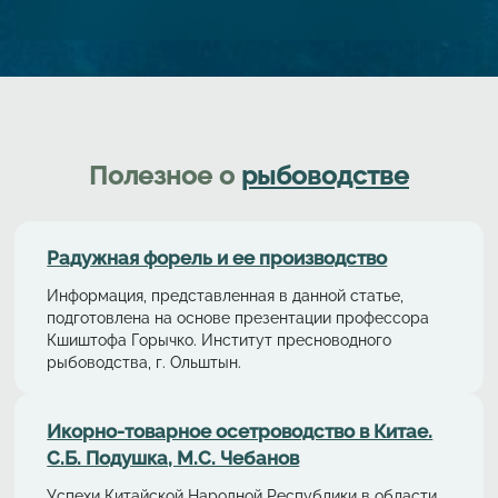
Полезное о
рыбоводстве
Радужная форель и ее производство
Информация, представленная в данной статье,
подготовлена на основе презентации профессора
Кшиштофа Горычко. Институт пресноводного
рыбоводства, г. Ольштын.
Икорно-товарное осетроводство в Китае.
С.Б. Подушка, М.С. Чебанов
Успехи Китайской Народной Республики в области