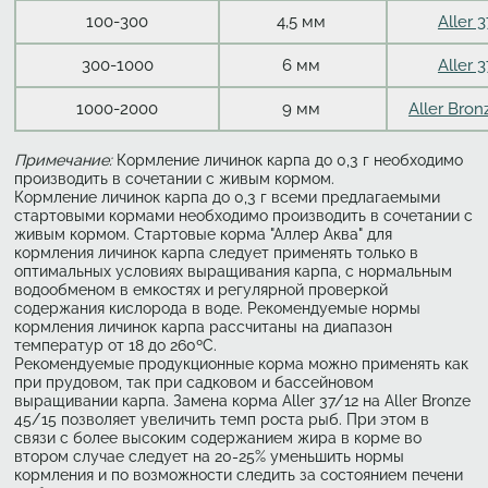
100-300
4,5 мм
Aller 
300-1000
6 мм
Aller 
1000-2000
9 мм
Aller Bron
Примечание:
Кормление личинок карпа до 0,3 г необходимо
производить в сочетании с живым кормом.
Кормление личинок карпа до 0,3 г всеми предлагаемыми
стартовыми кормами необходимо производить в сочетании с
живым кормом. Стартовые корма "Аллер Аква" для
кормления личинок карпа следует применять только в
оптимальных условиях выращивания карпа, с нормальным
водообменом в емкостях и регулярной проверкой
содержания кислорода в воде. Рекомендуемые нормы
кормления личинок карпа рассчитаны на диапазон
температур от 18 до 260ºС.
Рекомендуемые продукционные корма можно применять как
при прудовом, так при садковом и бассейновом
выращивании карпа. Замена корма Aller 37/12 на Aller Bronze
45/15 позволяет увеличить темп роста рыб. При этом в
связи с более высоким содержанием жира в корме во
втором случае следует на 20-25% уменьшить нормы
кормления и по возможности следить за состоянием печени