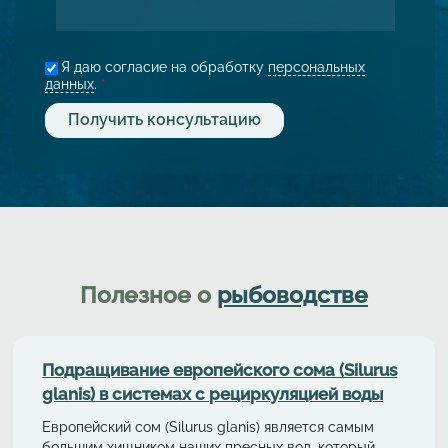
Я даю согласие на обработку
персональных
данных
.
*
Полезное о
рыбоводстве
Подращивание европейского сома (Silurus
glanis) в системах с рециркуляциeй воды
Европейский сом (Silurus glanis) является самым
большим хищником наших пресных вод, который