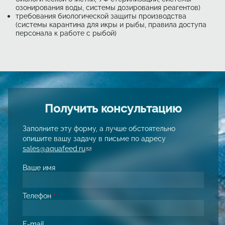
озонирования воды, системы дозирования реагентов)
требования биологической защиты производства
(системы карантина для икры и рыбы, правила доступа
персонала к работе с рыбой)
Получить консультацию
Заполните эту форму, а лучше обстоятельно
опишите вашу задачу в письме по адресу
sales@aquafeed.ru
(link sends e-mail)
Ваше имя
Телефон
*
E-mail