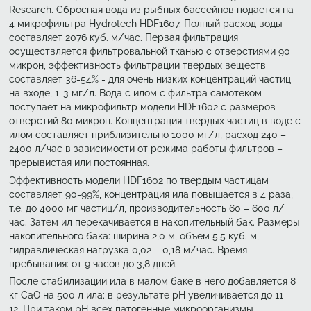
Research. Сбросная вода из рыбных бассейнов подается на
4 микрофильтра Hydrotech HDF1607. Полный расход воды
составляет 2076 куб. м/час. Первая фильтрация
осуществляется фильтровальной тканью с отверстиями 90
микрон, эффективность фильтрации твердых веществ
составляет 36-54% - для очень низких концентраций частиц
на входе, 1-3 мг/л. Вода с илом с фильтра самотеком
поступает на микрофильтр модели HDF1602 с размеров
отверстий 80 микрон. Концентрация твердых частиц в воде с
илом составляет приблизительно 1000 мг/л, расход 240 –
2400 л/час в зависимости от режима работы фильтров –
прерывистая или постоянная.
Эффективность модели HDF1602 по твердым частицам
составляет 90-99%, концентрация ила повышается в 4 раза,
т.е. до 4000 мг частиц/л, производительность 60 – 600 л/
час. Затем ил перекачивается в накопительный бак. Размеры
накопительного бака: ширина 2,0 м, объем 5,5 куб. м,
гидравлическая нагрузка 0,02 – 0,18 м/час. Время
пребывания: от 9 часов до 3,8 дней.
После стабилизации ила в малом баке в него добавляется 8
кг CaO на 500 л ила; в результате pH увеличивается до 11 –
12. При таком pH всех патогенные микроорганизмы