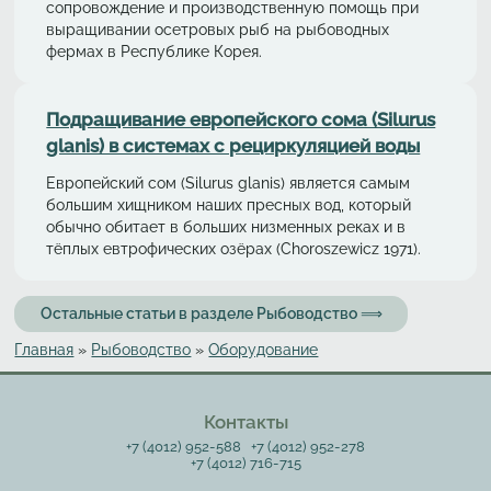
сопровождение и производственную помощь при
выращивании осетровых рыб на рыбоводных
фермах в Республике Корея.
Подращивание европейского сома (Silurus
glanis) в системах с рециркуляциeй воды
Европейский сом (Silurus glanis) является самым
большим хищником наших пресных вод, который
обычно обитает в больших низменных реках и в
тёплых евтрофических озёрах (Choroszewicz 1971).
Остальные статьи в разделе Рыбоводство ⟹
Главная
»
Рыбоводство
»
Оборудование
Вы здесь
Контакты
+7 (4012) 952-588
+7 (4012) 952-278
+7 (4012) 716-715