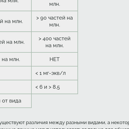
 на млн.
млн.
> 90 частей на
й на млн.
млн.
> 400 частей
ей на млн.
на млн.
 на млн.
НЕТ
< 1 мг-экв/л
< 6 и > 8,5
 от вида
существуют различия между разными видами, а некот