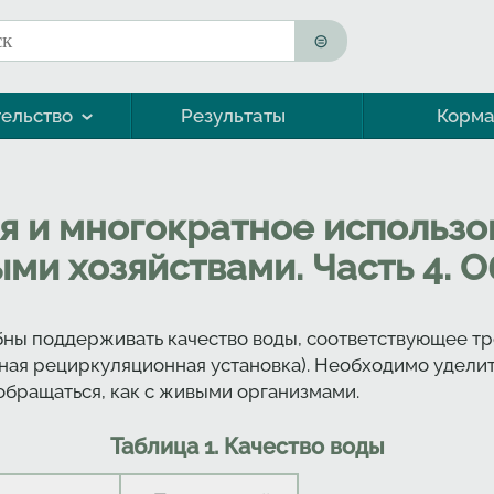
к
ма поиска
ельство
Результаты
Корм
Морская форель (кумжа)
я и многократное использо
ми хозяйствами. Часть 4. 
бны поддерживать качество воды, соответствующее тр
чная рециркуляционная установка). Необходимо удели
обращаться, как с живыми организмами.
Таблица 1. Качество воды