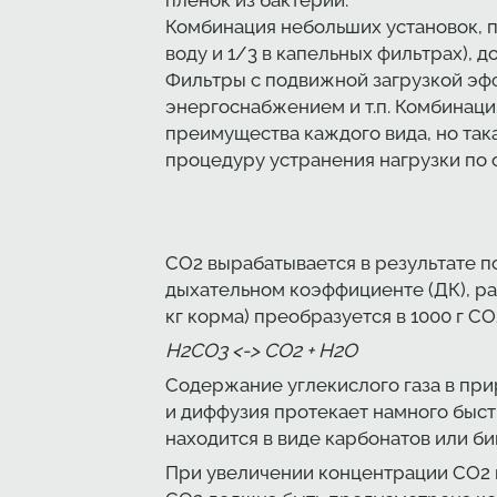
пленок из бактерии.
Комбинация небольших установок, 
воду и 1/3 в капельных фильтрах), 
Фильтры с подвижной загрузкой эфф
энергоснабжением и т.п. Комбинац
преимущества каждого вида, но так
процедуру устранения нагрузки по
CO2 вырабатывается в результате 
дыхательном коэффициенте (ДК), рав
кг корма) преобразуется в 1000 г CO
H2CO3 <-> CO2 + H2O
Содержание углекислого газа в прир
и диффузия протекает намного быст
находится в виде карбонатов или би
При увеличении концентрации CO2 