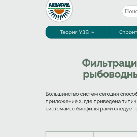
Перейти к основному содержанию
Поис
Фор
Теория УЗВ
Строит
Технология выращивания
Фильтраци
рыбоводны
Большинство систем сегодня спосо
приложение 2, где приведена типи
системам; с биофильтрами следует 