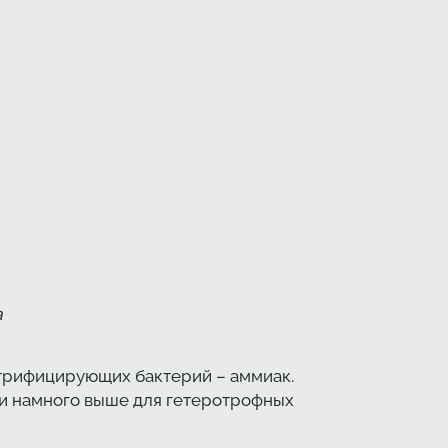
а
итрифицирующих бактерий – аммиак.
ки намного выше для гетеротрофных