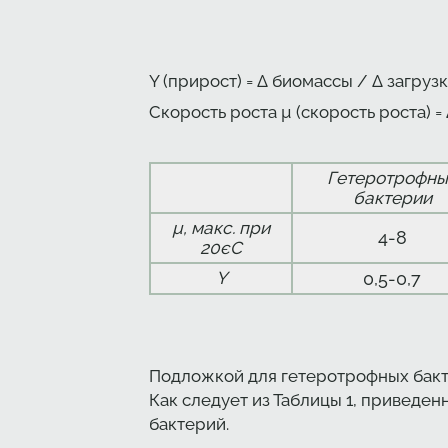
Y (прирост) = Δ биомассы / Δ загрузки
Скорость роста µ (скорость роста) = 
Гетеротрофны
бактерии
µ, макс. при
4-8
20єС
Y
0,5-0,7
Подложкой для гетеротрофных бакте
Как следует из Таблицы 1, приведе
бактерий.