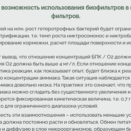
 возможность использования биофильтров в
фильтров.
ей на млн. рост гетеротрофных бактерий будет ограни
трификации, т.е. темп роста никтросомонос и никтроб
лирование кормежки, расчет площади поверхности и 
вывод, что отношение концентраций БПК / О2 должно б
ия О2 должна быть выше 4 мг/л. Если отношение конце
ика реакции, как показывает опыт, будет близка к реак
о концентрации аммиака. Такая ситуация наблюдаетс
миака довольно низка. На практике это означает, что
ака можно сгладить без существенного увеличения к
ется фиксированная кинетическая величина, т.е. 0,7 г.
ко для ограниченного диапазона условий.
есть эти взаимоотношения – использовать меньшие у
а должна постоянно расти и обновляться. Обмен пита
ю и диффузию в слое микроорганизмов, образующем б