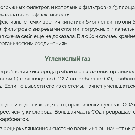
погружных фильтров и капельных фильтров (2/3 площ
доказала свою эффективность.
ективны с точки зрения кинетики биопленки, но они 
ия фильтров с вихревыми слоями, погружных и капель
ая схема себя еще не доказала. В любом случае, край
 органическим соединениям.
Углекислый газ
потребления кислорода рыбой и разложения органиче
ном 1 (производство CO2 / потребление О2), приблизи
2. Если не вывести его из системы, начнет уменьшатьс
одной воде низка и, часто, практически нулевая. CO2
рее, чем у кислорода. Большая часть CO2 превращаетс
карбонатов.
в рециркуляционной системе величина pH начнет быс