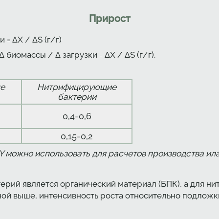
Прирост
 = ΔХ / ΔS (г/г)
Δ биомассы / Δ загрузки = ΔХ / ΔS (г/г).
е
Нитрифицирующие
бактерии
0,4-0,6
0,15-0,2
Y можно использовать для расчетов производства ил
рий является органический материал (БПК), а для н
нной выше, интенсивность роста относительно подлож