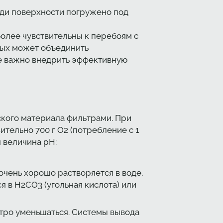
ади поверхности погружено под
более чувствительны к перебоям с
ных может объединить
не важно внедрить эффективную
ского материала фильтрами. При
тельно 700 г О2 (потребление с 1
я величина pH:
 очень хорошо растворяется в воде,
я в H2CO3 (угольная кислота) или
тро уменьшаться. Системы вывода