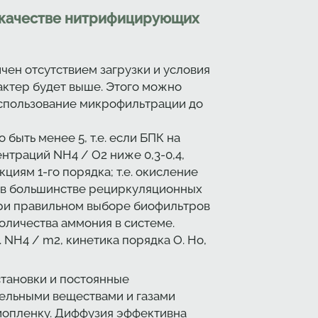
 качестве нитрифицирующих
чен отсутствием загрузки и условия
актер будет выше. Этого можно
использование микрофильтрации до
ыть менее 5, т.е. если БПК на
нтраций NH4 / O2 ниже 0,3-0,4,
циям 1-го порядка; т.е. окисление
я в большинстве рециркуляционных
 при правильном выборе биофильтров
оличества аммония в системе.
 NH4 / m2, кинетика порядка О. Но,
становки и постоянные
тельными веществами и газами
иопленку. Диффузия эффективна