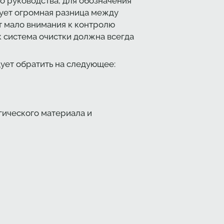
о руководства, для обозначения
вует огромная разница между
т мало внимания к контролю
к система очистки должна всегда
ует обратить на следующее:
гического материала и