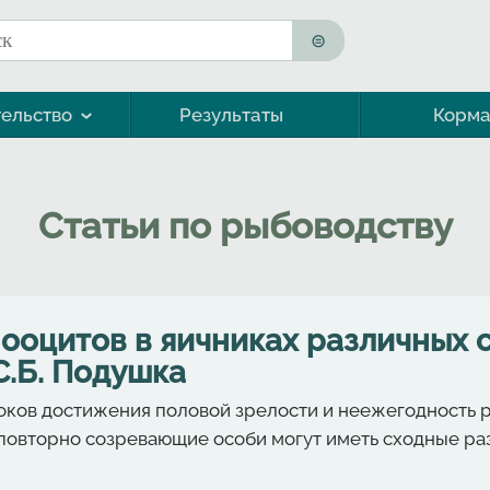
к
ма поиска
ельство
Результаты
Корм
Морская форель (кумжа)
Статьи по рыбоводству
ооцитов в яичниках различных с
С.Б. Подушка
роков достижения половой зрелости и неежегодность 
и повторно созревающие особи могут иметь сходные р