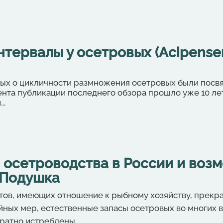
ервалы у осетровых (Acipenserid
ых о цикличности размножения осетровых были посв
ента публикации последнего обзора прошло уже 10 лет
..
 осетроводства в России и воз
. Подушка
ов, имеющих отношение к рыбному хозяйству, прекрас
йных мер, естественные запасы осетровых во многих
вратно истреблены.