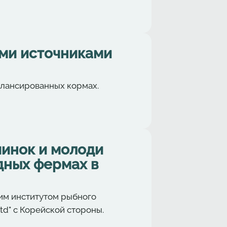
ими источниками
алансированных кормах.
инок и молоди
дных фермах в
им институтом рыбного
td" с Корейской стороны.