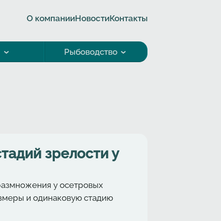
О компании
Новости
Контакты
а
Рыбоводство
тадий зрелости у
размножения у осетровых
азмеры и одинаковую стадию