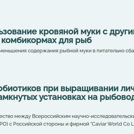
ьзование кровяной муки с друг
 комбикормах для рыб
меньшения содержания рыбной муки в питательно сб
обиотиков при выращивании лич
амкнутых установках на рыбово
ичество между Всероссийским научно-исследовательск
О) с Российской стороны и фирмой "Caviar World Co L