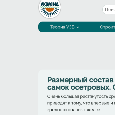
Перейти к основному содержанию
Поис
Фор
Теория УЗВ
Строит
Технология выращивания
Размерный состав 
самок осетровых. 
Очень большая растянутость с
приводят к тому, что впервые 
зрелости половых желез.