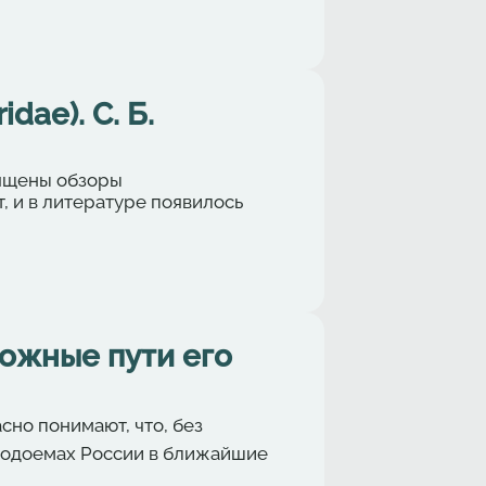
ae). С. Б.
ящены обзоры
, и в литературе появилось
можные пути его
но понимают, что, без
 водоемах России в ближайшие