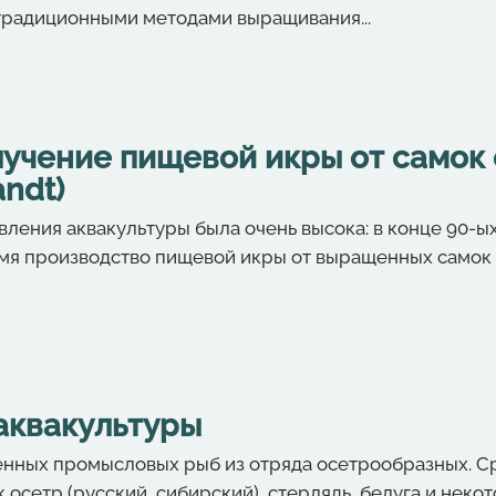
традиционными методами выращивания...
учение пищевой икры от самок 
andt)
ления аквакультуры была очень высока: в кoнцe 90-ы
емя производство пищевой икры от выращенных самок 
аквакультуры
енных промысловых рыб из отряда осетрообразных. С
 осетр (русский, сибирский), стерлядь, белуга и неко