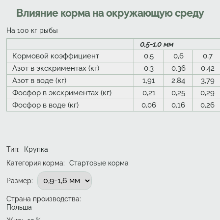
Влияние корма на окружающую среду
На 100 кг рыбы
0,5-1,0 мм
Кормовой коэффициент
0,5
0,6
0,7
Азот в экскриментах (кг)
0,3
0,36
0,42
Азот в воде (кг)
1,91
2,84
3,79
Фосфор в экскриментах (кг)
0,21
0,25
0,29
Фосфор в воде (кг)
0,06
0,16
0,26
Тип
:
Крупка
Категория корма:
Стартовые корма
Подобрать вариант
Размер
:
Страна производства:
Польша