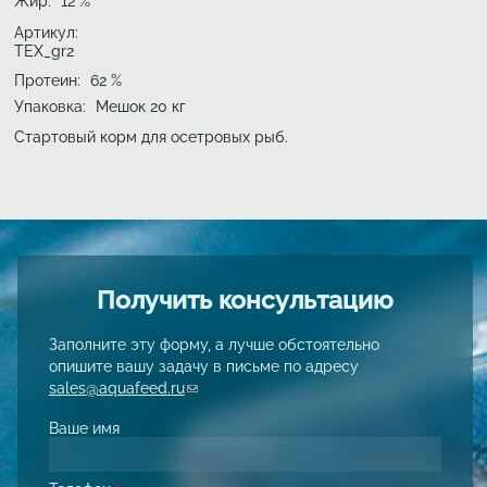
Жир
:
12
%
Артикул:
TEX_gr2
Протеин
:
62
%
Упаковка
:
Мешок 20 кг
Стартовый корм для осетровых рыб.
Получить консультацию
Заполните эту форму, а лучше обстоятельно
опишите вашу задачу в письме по адресу
sales@aquafeed.ru
(link sends e-mail)
Ваше имя