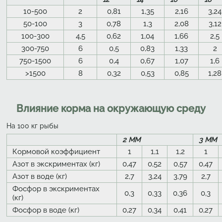
10-500
2
0,81
1,35
2,16
3,24
50-100
3
0,78
1,3
2,08
3,12
100-300
4,5
0,62
1,04
1,66
2,5
300-750
6
0,5
0,83
1,33
2
750-1500
6
0,4
0,67
1,07
1,6
>1500
8
0,32
0,53
0,85
1,28
Влияние корма на окружающую среду
На 100 кг рыбы
2 ММ
3 ММ
Кормовой коэффициент
1
1,1
1,2
1
Азот в экскриментах (кг)
0,47
0,52
0,57
0,47
Азот в воде (кг)
2,7
3,24
3,79
2,7
Фосфор в экскриментах
0,3
0,33
0,36
0,3
(кг)
Фосфор в воде (кг)
0,27
0,34
0,41
0,27