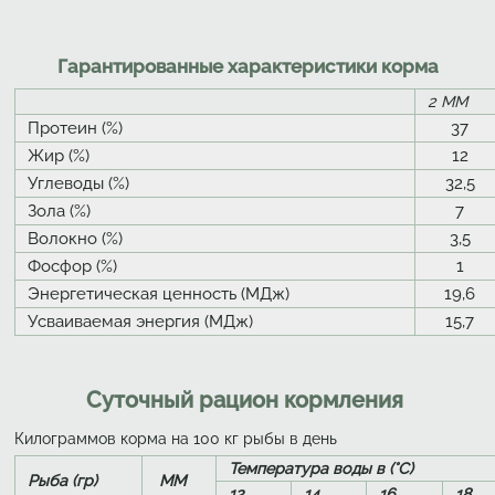
Гарантированные характеристики корма
2 ММ
Протеин (%)
37
Жир (%)
12
Углеводы (%)
32,5
Зола (%)
7
Волокно (%)
3,5
Фосфор (%)
1
Энергетическая ценность (МДж)
19,6
Усваиваемая энергия (МДж)
15,7
Суточный рацион кормления
Килограммов корма на 100 кг рыбы в день
Температура воды в (°C)
Рыба (гр)
ММ
12
14
16
18