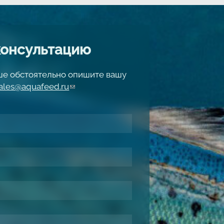
консультацию
чше обстоятельно опишите вашу
ales@aquafeed.ru
(link sends e-mail)