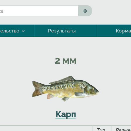
к
ма поиска
ельство
Результаты
Корм
Морская форель (кумжа)
2 мм
Карп
Тип
Разме