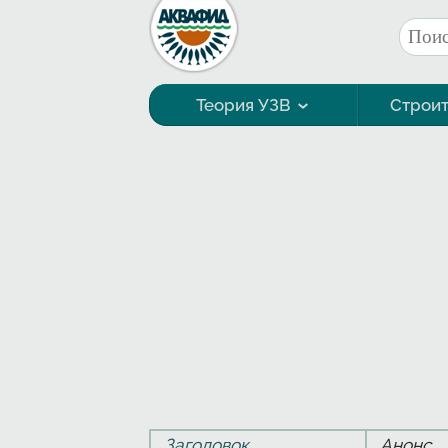
Перейти к основному содержанию
Поис
Фор
Теория УЗВ
Строит
Технология выращивания
Заголовок
Анонс