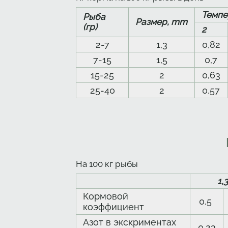
Темпе
Рыба
Размер, mm
(гр)
2
2-7
1,3
0,82
7-15
1,5
0,7
15-25
2
0,63
25-40
2
0,57
На 100 кг рыбы
1,
Кормовой
0,5
коэффициент
Азот в экскриментах
0,23