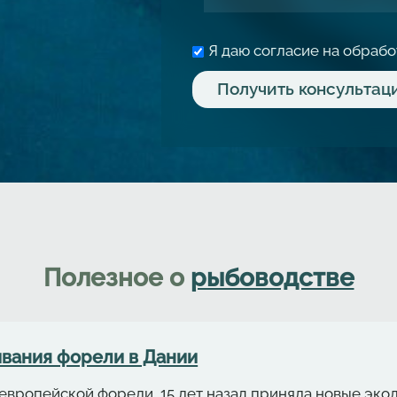
Я даю согласие на обраб
Полезное о
рыбоводстве
вания форели в Дании
европейской форели, 15 лет назад приняла новые эко