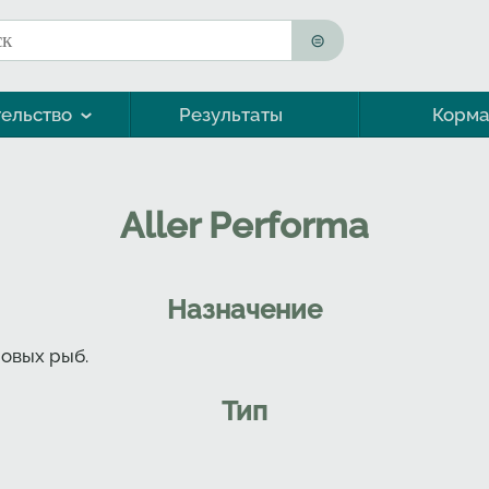
к
ма поиска
ельство
Результаты
Корм
Морская форель (кумжа)
Aller Performa
Назначение
овых рыб.
Тип