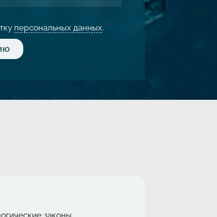
отку
персональных данных
.
*
логические законы,