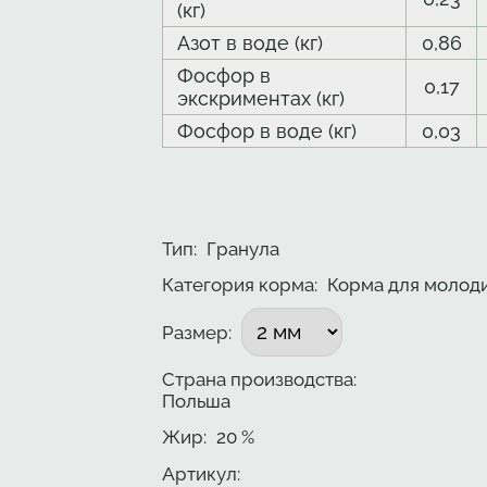
(кг)
Азот в воде (кг)
0,86
Фосфор в
0,17
экскриментах (кг)
Фосфор в воде (кг)
0,03
Тип
:
Гранула
Категория корма:
Корма для молод
Подобрать вариант
Размер
:
Страна производства:
Польша
Жир
:
20
%
Артикул: