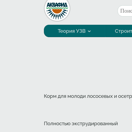
Перейти к основному содержанию
Поис
Фор
Теория УЗВ
Строит
Технология выращивания
Корм для молоди лососевых и осетр
Полностью экструдированный