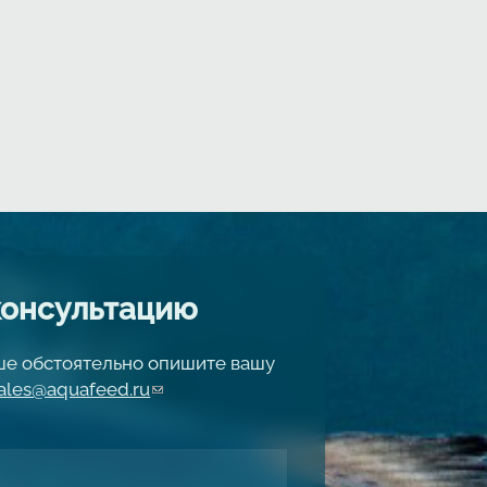
консультацию
чше обстоятельно опишите вашу
ales@aquafeed.ru
(link sends e-mail)