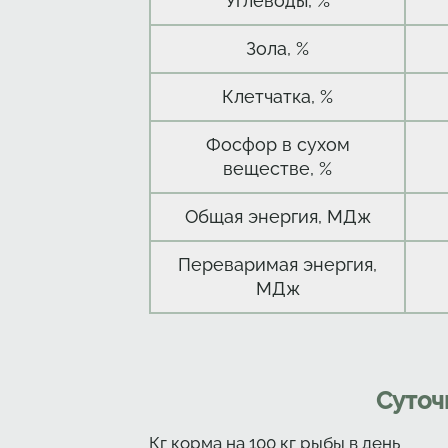
Углеводы, %
Зола, %
Клетчатка, %
Фосфор в сухом
веществе, %
Общая энергия, МДж
Переваримая энергия,
МДж
Суточ
Кг корма на 100 кг рыбы в день