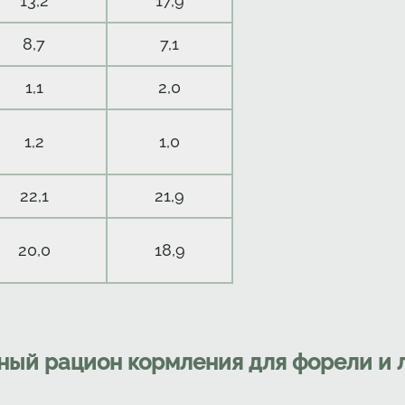
13,2
17,9
8,7
7,1
1,1
2,0
1,2
1,0
22,1
21,9
20,0
18,9
ный рацион кормления для форели и 