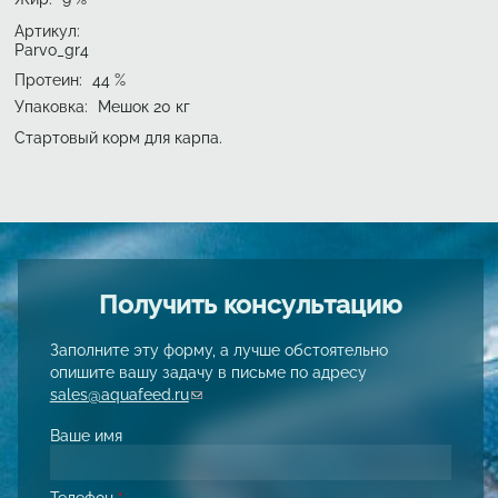
Артикул:
Parvo_gr4
Протеин
:
44
%
Упаковка
:
Мешок 20 кг
Стартовый корм для карпа.
Получить консультацию
Заполните эту форму, а лучше обстоятельно
опишите вашу задачу в письме по адресу
sales@aquafeed.ru
(link sends e-mail)
Ваше имя
Телефон
*