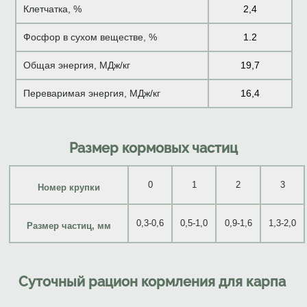
Клетчатка, %
2,4
Фосфор в сухом веществе, %
1.2
Общая энергия, МДж/кг
19,7
Переваримая энергия, МДж/кг
16,4
Размер кормовых частиц
0
1
2
3
Номер крупки
0,3-0,6
0,5-1,0
0,9
-
1,6
1,3
-
2,0
Размер ча
стиц, мм
Суточный рацион кормления для карпа