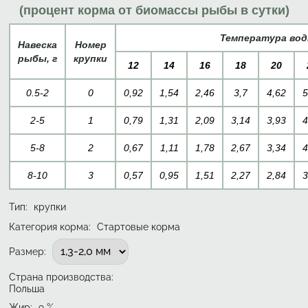
(процент корма от биомассы рыбы в сутки)
Температура во
Навеска
Номер
рыбы, г
крупки
12
14
16
18
20
0.5-2
0
0,92
1,54
2,46
3,7
4,62
5
2-5
1
0,79
1,31
2,09
3,14
3,93
4
5-8
2
0,67
1,11
1,78
2,67
3,34
4
8-10
3
0,57
0,95
1,51
2,27
2,84
3
Тип
:
крупки
Категория корма:
Стартовые корма
Подобрать вариант
Размер
:
Страна производства:
Польша
Жир
:
9
%