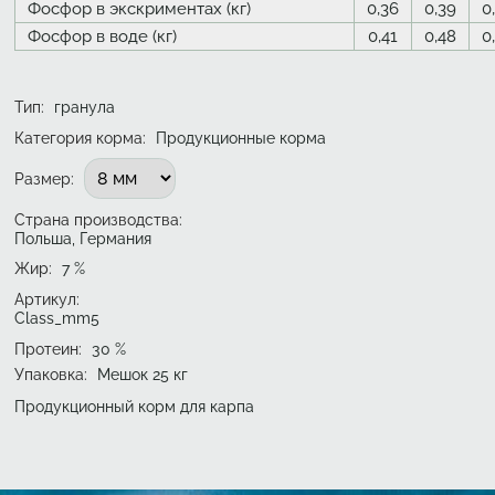
Фосфор в экскриментах (кг)
0,36
0,39
0
Фосфор в воде (кг)
0,41
0,48
0
Тип
:
гранула
Категория корма:
Продукционные корма
Подобрать вариант
Размер
:
Страна производства:
Польша, Германия
Жир
:
7
%
Артикул:
Class_mm5
Протеин
:
30
%
Упаковка
:
Мешок 25 кг
Продукционный корм для карпа