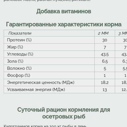
Добавка витаминов
Гарантированные характеристики корма
Показатели
2 ММ
3 М
Протеин (%)
30
3
Жир (%)
7
7
Углеводы (%)
43,5
43
Зола (%)
6,5
6,
Волокно (%)
5
5,
Фосфор (%)
1
1
Энергетическая ценность (МДж)
18,2
18
Усваиваемая энергия (МДж)
13
12
Суточный рацион кормления для
осетровых рыб
Килограммов корма на 100 кг рыбы в день