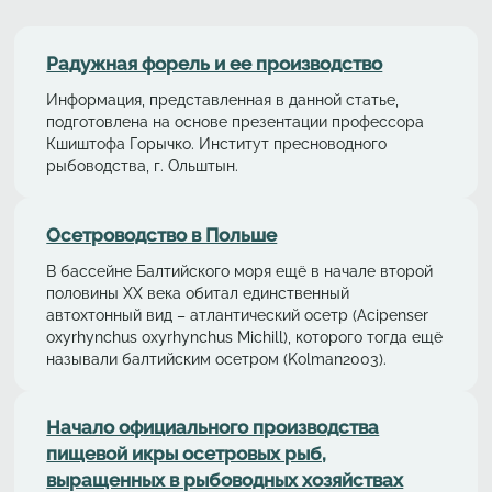
Радужная форель и ее производство
Информация, представленная в данной статье,
подготовлена на основе презентации профессора
Кшиштофа Горычко. Институт пресноводного
рыбоводства, г. Ольштын.
Осетрoводствo в Польше
В бассейне Балтийского моря ещё в начале второй
половины ХХ века обитал единственный
автохтонный вид – aтлaнтичеcкий осетр (Acipenser
oxyrhynchus oxyrhynchus Michill), которого тогда ещё
называли балтийским осетром (Kolman2003).
Начало официального производства
пищевой икры осетровых рыб,
выращенных в рыбоводных хозяйствах