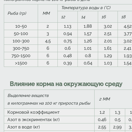
Температура воды в (°C)
Рыба (гр)
ММ
12
14
16
18
10-50
2
1,13
1,88
3,02
4,52
50-100
3
0,94
1,57
2,51
3,77
100-300
4,5
0,75
1,26
2,01
3,02
300-750
6
0,6
1,01
1,61
2,41
750-1500
6
0,48
0,8
1,29
1,93
>1500
6
0,39
0,64
1,03
1,54
Влияние корма на окружающую среду
Выделение веществ
2 ММ
в килограммах на 100 кг прироста рыбы
Кормовой коэффициент
1,2
1,3
1
Азот в экскриментах (кг)
0,46
0,5
0
Азот в воде (кг)
2,55
2,99
3