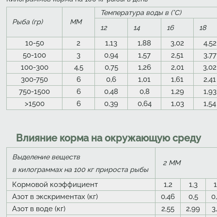
Температура воды в (°C)
Рыба (гр)
ММ
12
14
16
18
10-50
2
1,13
1,88
3,02
4,52
50-100
3
0,94
1,57
2,51
3,77
100-300
4,5
0,75
1,26
2,01
3,02
300-750
6
0,6
1,01
1,61
2,41
750-1500
6
0,48
0,8
1,29
1,93
>1500
6
0,39
0,64
1,03
1,54
Влияние корма на окружающую среду
Выделение веществ
2 ММ
в килограммах на 100 кг прироста рыбы
Кормовой коэффициент
1,2
1,3
1
Азот в экскриментах (кг)
0,46
0,5
0
Азот в воде (кг)
2,55
2,99
3