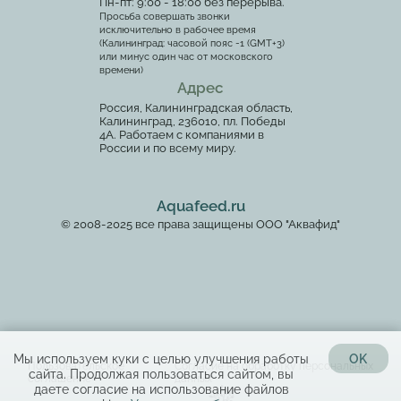
Пн-пт: 9:00 - 18:00 без перерыва.
Просьба совершать звонки
исключительно в рабочее время
(Калининград: часовой пояс -1 (GMT+3)
или минус один час от московского
времени)
Адрес
Россия, Калининградская область,
Калининград, 236010, пл. Победы
4А. Работаем с компаниями в
России и по всему миру.
Aquafeed.ru
© 2008-2025 все права защищены ООО "Аквафид"
Мы используем куки с целью улучшения работы
OK
Пользовательское
Согласие на обработку персональных
сайта. Продолжая пользоваться сайтом, вы
соглашение
данных
даете согласие на использование файлов