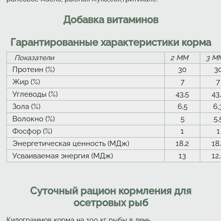
Добавка витаминов
Гарантированные характеристики корма
Показатели
2 ММ
3 М
Протеин (%)
30
3
Жир (%)
7
7
Углеводы (%)
43,5
43
Зола (%)
6,5
6,
Волокно (%)
5
5,
Фосфор (%)
1
1
Энергетическая ценность (МДж)
18,2
18
Усваиваемая энергия (МДж)
13
12
Суточный рацион кормления для
осетровых рыб
Килограммов корма на 100 кг рыбы в день