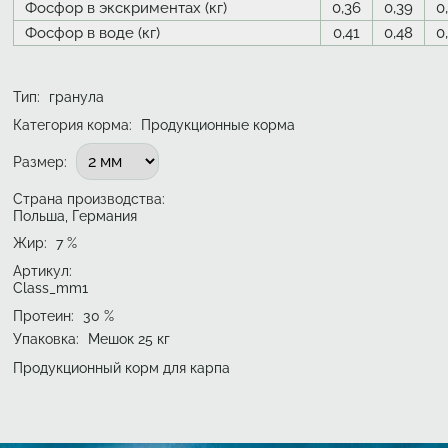
Фосфор в экскриментах (кг)
0,36
0,39
0
Фосфор в воде (кг)
0,41
0,48
0
Тип
:
гранула
Категория корма:
Продукционные корма
Подобрать вариант
Размер
:
Страна производства:
Польша, Германия
Жир
:
7
%
Артикул:
Class_mm1
Протеин
:
30
%
Упаковка
:
Мешок 25 кг
Продукционный корм для карпа