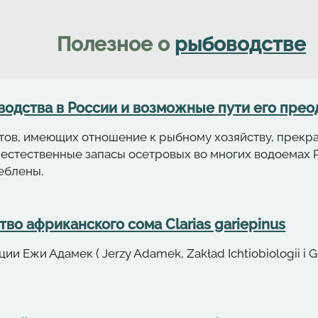
Полезное о
рыбоводстве
водства в России и возможные пути его преод
ов, имеющих отношение к рыбному хозяйству, прекрас
естественные запасы осетровых во многих водоемах 
еблены.
во африканского сома Clarias gariepinus
и Ежи Адамек ( Jerzy Adamek, Zakład Ichtiobiologii i G