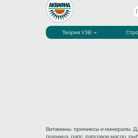
Перейти к основному содержанию
П
Ф
Теория УЗВ
Стро
Технология выращивания
Витамины, премиксы и минералы, ДД
пшеница, рапс, рапсовое масло, рыб