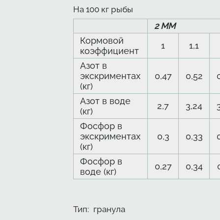
На 100 кг рыбы
2 ММ
Кормовой
1
1,1
коэффициент
Азот в
экскриментах
0,47
0,52
(кг)
Азот в воде
2,7
3,24
(кг)
Фосфор в
экскриментах
0,3
0,33
(кг)
Фосфор в
0,27
0,34
воде (кг)
Тип
:
гранула