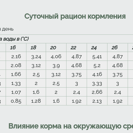
Суточный рацион кормления
в день
 воды в (°C)
16
18
20
22
24
26
5
2,16
3,24
4,06
4,87
5,41
4,87
2,08
3,12
3,9
4,68
5,2
4,68
4
1,66
2,5
3,12
3,75
4,16
3,75
3
1,33
2
2,5
3
3,33
3
7
1,07
1,6
2
2,4
2,66
2,4
3
0,85
1,28
1,6
1,92
2,13
1,92
Влияние корма на окружающую ср