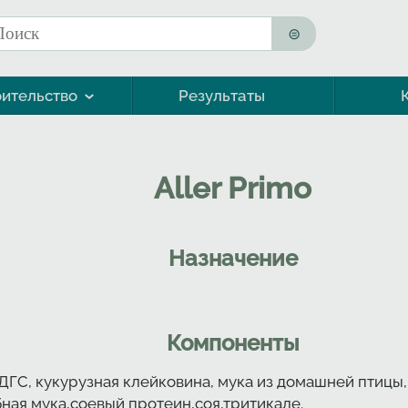
оиск
орма поиска
ительство
Результаты
Морская форель (кумжа)
Aller Primo
Назначение
Компоненты
ГС, кукурузная клейковина, мука из домашней птицы,
ная мука,соевый протеин,соя,тритикале.