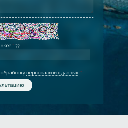
инке?
*
а обработку
персональных данных
.
*