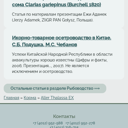
сома Clarias gariepinus (Burchell 1820)
Статья по материалам презентации Ежи Адамек
(Jerzy Adamek, ZIiGR PAN Gołysz, Польша).
Икорно-товарное осетроводство в Китае.
С.Б. Подушка, М.С. Чебанов
Успехи Китайской Народной Республики в области
аквакультуры хорошо известны (Цифры и факты,
2006; Презентация..., 2007). Не является
исключением и осетроводство.
Остальные статьи в разделе Рыбоводство ⟹
Главная
»
Корма
»
Aller Thalassa EX
Вы здесь
Контакты
+7 (4012) 952-588
+7 (4012) 952-278
+7 (4012) 716-715