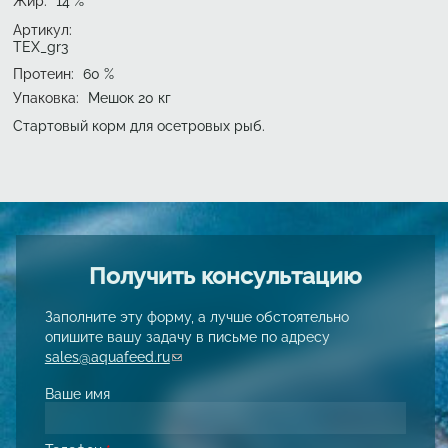
Жир
:
14
%
Артикул:
TEX_gr3
Протеин
:
60
%
Упаковка
:
Мешок 20 кг
Стартовый корм для осетровых рыб.
Получить консультацию
Заполните эту форму, а лучше обстоятельно
опишите вашу задачу в письме по адресу
sales@aquafeed.ru
(link sends e-mail)
Ваше имя