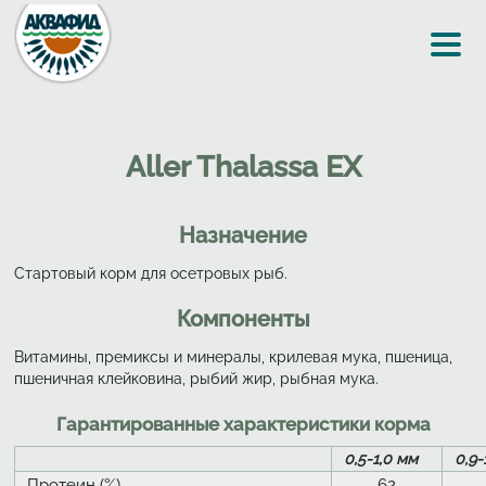
Перейти к основному содержанию
Aller Thalassa EX
Назначение
Стартовый корм для осетровых рыб.
Компоненты
Витамины, премиксы и минералы, крилевая мука, пшеница,
пшеничная клейковина, рыбий жир, рыбная мука.
Гарантированные характеристики корма
0,5-1,0 мм
0,9-
Протеин (%)
62