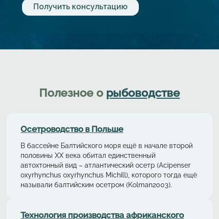
Полезное о
рыбоводстве
Осетрoводствo в Польше
В бассейне Балтийского моря ещё в начале второй
половины ХХ века обитал единственный
автохтонный вид – aтлaнтичеcкий осетр (Acipenser
oxyrhynchus oxyrhynchus Michill), которого тогда ещё
называли балтийским осетром (Kolman2003).
Технология производства африканского