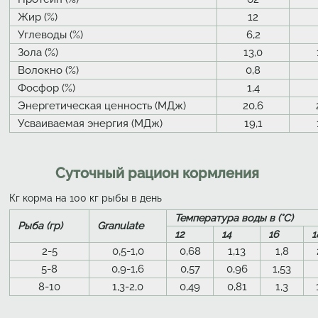
Жир (%)
12
Углеводы (%)
6,2
Зола (%)
13,0
Волокно (%)
0,8
Фосфор (%)
1,4
Энергетическая ценность (МДж)
20,6
Усваиваемая энергия (МДж)
19,1
Суточный рацион кормления
Кг корма на 100 кг рыбы в день
Температура воды в (°C)
Рыба (гр)
Granulate
12
14
16
1
2-5
0,5-1,0
0,68
1,13
1,8
5-8
0,9-1,6
0,57
0,96
1,53
8-10
1,3-2,0
0,49
0,81
1,3