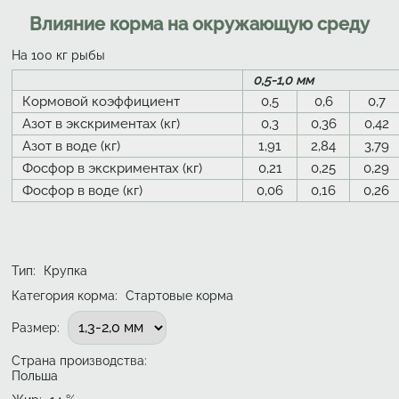
Влияние корма на окружающую среду
На 100 кг рыбы
0,5-1,0 мм
Кормовой коэффициент
0,5
0,6
0,7
Азот в экскриментах (кг)
0,3
0,36
0,42
Азот в воде (кг)
1,91
2,84
3,79
Фосфор в экскриментах (кг)
0,21
0,25
0,29
Фосфор в воде (кг)
0,06
0,16
0,26
Тип
:
Крупка
Категория корма:
Стартовые корма
Подобрать вариант
Размер
:
Страна производства:
Польша