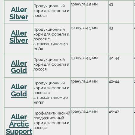
гранула
4,5 мм
43
Продукционный
Aller
корм для форели и
Silver
лосося
гранула
4,5 мм
43
Продукционный
Aller
корм для форели и
Silver
лосося с
антаксантином 40
мг/кг
гранула
4,5 мм
42-44
Продукционный
Aller
корм для форели и
Gold
лосося
гранула
4,5 мм
42-44
Продукционный
Aller
корм для форели и
Gold
лосося с
антаксантином 40
мг/кг
гранула
4,5 мм
45-47
Профилактический
Aller
продукционный
Arctic
корм для форели и
лосося
Support