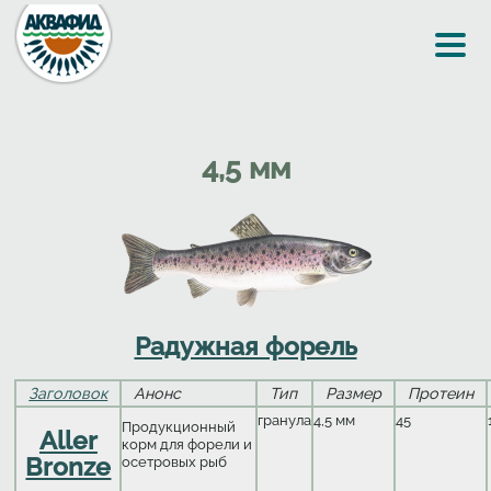
Перейти к основному содержанию
4,5 мм
Радужная форель
Заголовок
Анонс
Тип
Размер
Протеин
гранула
4,5 мм
45
Продукционный
Aller
корм для форели и
Bronze
осетровых рыб