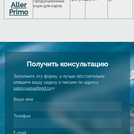
Продукционный
Aller
корм для карпа
Primo
Получить консультацию
Заполните эту форму, а лучше обстоятельно
опишите вашу задачу в письме по адресу
sales@aquafeed.ru
(link sends e-mail)
Ваше имя
Телефон
*
E-mail