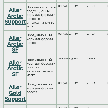
гранула
4,5 мм
45-47
Профилактический
Aller
продукционный
Arctic
корм для форели и
лосося с
Support
антаксантином 40
мг/кг
гранула
4,5 мм
45-47
Продукционный
Aller
корм для форели и
Arctic
лосося
SF
гранула
4,5 мм
45-47
Продукционный
Aller
корм для форели и
Arctic
лосося с
антаксантином 40
SF
мг/кг
гранула
4,5 мм
42-44
Продукционный
Aller
корм для форели и
Gold
лосося
Support
гранула
4,5 мм
37