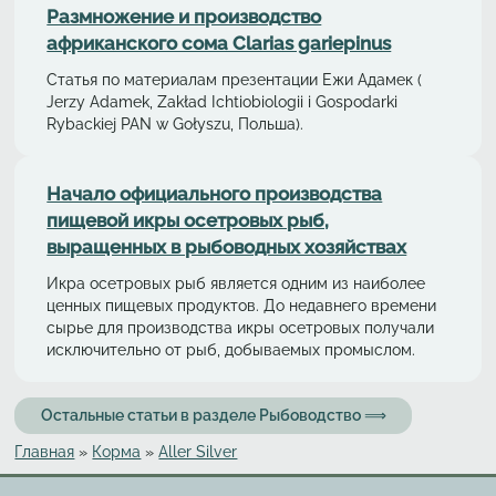
Размножение и производство
африканского сома Clarias gariepinus
Статья по материалам презентации Ежи Адамек (
Jerzy Adamek, Zakład Ichtiobiologii i Gospodarki
Rybackiej PAN w Gołyszu, Польша).
Начало официального производства
пищевой икры осетровых рыб,
выращенных в рыбоводных хозяйствах
Икра осетровых рыб является одним из наиболее
ценных пищевых продуктов. До недавнего времени
сырье для производства икры осетровых получали
исключительно от рыб, добываемых промыслом.
Остальные статьи в разделе Рыбоводство ⟹
Главная
»
Корма
»
Aller Silver
Вы здесь