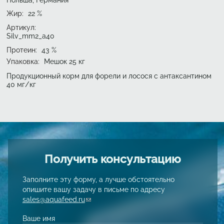
Жир
:
22
%
Артикул:
Silv_mm2_a40
Протеин
:
43
%
Упаковка
:
Мешок 25 кг
Продукционный корм для форели и лосося с антаксантином
40 мг/кг
Получить консультацию
Заполните эту форму, а лучше обстоятельно
опишите вашу задачу в письме по адресу
sales@aquafeed.ru
(link sends e-mail)
Ваше имя