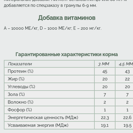
добавляется по спецзаказу в гранулы 6-9 мм.
Добавка витаминов
А – 10000 МЕ/кг, D – 1000 ME/кг; Е – 200 мг/кг.
Гарантированные характеристики корма
Показатели
3 ММ
4,5 ММ
Протеин (%)
45
43
Жир (%)
20
22
Углеводы (%)
20
20
Зола (%)
7
7
Волокно (%)
2
2
Фосфор (%)
1
1
Энергетическая ценность (МДж)
22,3
22,6
Усваиваемая энергия (МДж)
19,1
19,5