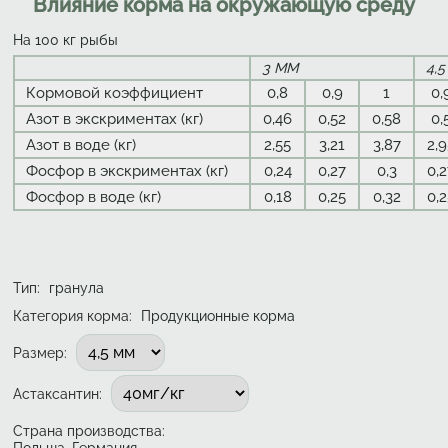
Влияние корма на окружающую среду
На 100 кг рыбы
3 ММ
4,
Кормовой коэффициент
0,8
0,9
1
0,
Азот в экскриментах (кг)
0,46
0,52
0,58
0,
Азот в воде (кг)
2,55
3,21
3,87
2,
Фосфор в экскриментах (кг)
0,24
0,27
0,3
0,
Фосфор в воде (кг)
0,18
0,25
0,32
0,
Тип
:
гранула
Категория корма:
Продукционные корма
Подобрать вариант
Размер
:
Астаксантин
:
Страна производства:
Польша, Германия