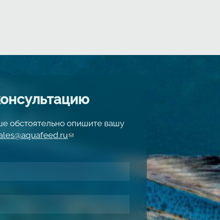
консультацию
чше обстоятельно опишите вашу
ales@aquafeed.ru
(link sends e-mail)