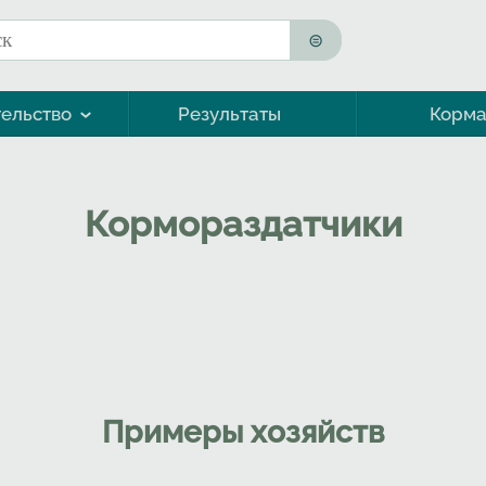
к
ма поиска
ельство
Результаты
Корм
Морская форель (кумжа)
Кормораздатчики
Примеры хозяйств