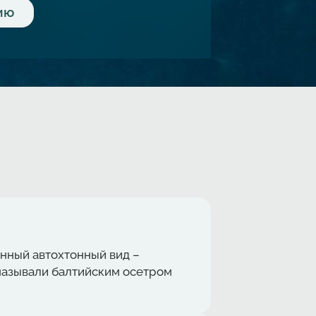
енный автохтонный вид –
ё называли балтийским осетром