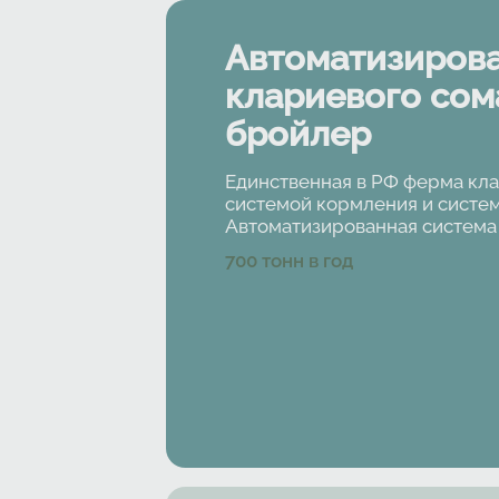
Автоматизиров
клариевого сом
бройлер
Единственная в РФ ферма кла
системой кормления и систем
Автоматизированная система 
Характеристики
700
тонн в год