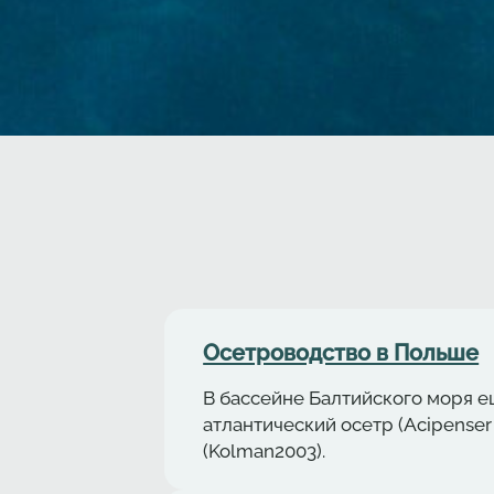
Осетрoводствo в Польше
В бассейне Балтийского моря е
aтлaнтичеcкий осетр (Acipenser
(Kolman2003).