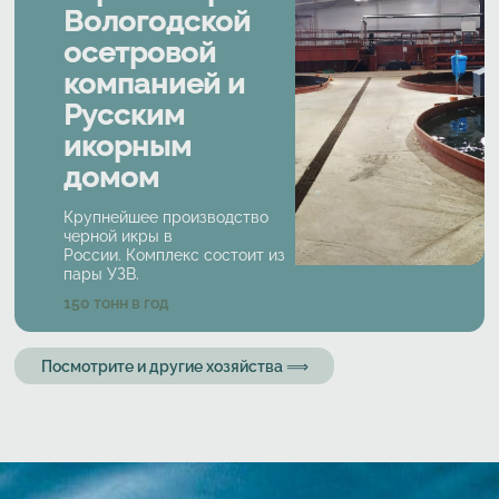
Вологодской
осетровой
компанией и
Русским
икорным
домом
Крупнейшее производство
черной икры в
России. Комплекс состоит из
пары УЗВ.
Характеристики
150
тонн в год
Посмотрите и другие хозяйства ⟹