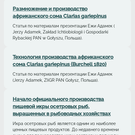
Размножение и производство
африканского сома Clarias gariepinus
Статья по материалам презентации Ежи Адамек (
Jerzy Adamek, Zakład Ichtiobiologii i Gospodarki
Rybackiej PAN w Gołyszu, Польша).
Технология производства африканского
сома Clarias gariepinus (Burchell 1820)
Статья по материалам презентации Ежи Адамек
(Jerzy Adamek, ZIiGR PAN Gołysz, Польша).
Начало официального производства
пищевой икры осетровых рыб,
выращенных в рыбоводных хозяйствах
Икра осетровых рыб является одним из наиболее
ценных пищевых продуктов. До недавнего времени