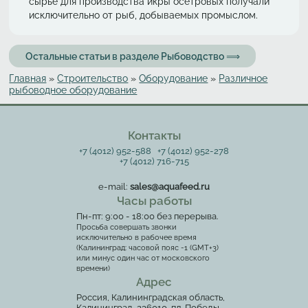
сырье для производства икры осетровых получали
исключительно от рыб, добываемых промыслом.
Остальные статьи в разделе Рыбоводство ⟹
Главная
»
Строительство
»
Оборудование
»
Различное
Вы здесь
рыбоводное оборудование
Контакты
+7 (4012) 952-588
+7 (4012) 952-278
+7 (4012) 716-715
e-mail:
sales@aquafeed.ru
Часы работы
Пн-пт: 9:00 - 18:00 без перерыва.
Просьба совершать звонки
исключительно в рабочее время
(Калининград: часовой пояс -1 (GMT+3)
или минус один час от московского
времени)
Адрес
Россия, Калининградская область,
Калининград, 236010, пл. Победы