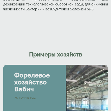
дезинфекции технологической оборотной воды, для снижения
численности бактерий и возбудителей болезней рыб.
Примеры хозяйств
Форелевое
хозяйство
Вабич
Характеристики
75
тонн в год