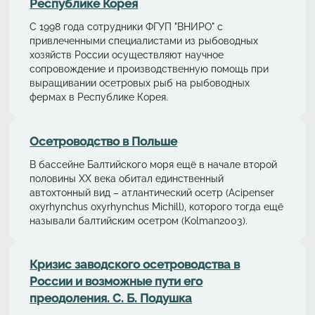
Республике Корея
С 1998 года сотрудники ФГУП "ВНИРО" с
привлеченными специалистами из рыбоводных
хозяйств России осуществляют научное
сопровождение и производственную помощь при
выращивании осетровых рыб на рыбоводных
фермах в Республике Корея.
Осетрoводствo в Польше
В бассейне Балтийского моря ещё в начале второй
половины ХХ века обитал единственный
автохтонный вид – aтлaнтичеcкий осетр (Acipenser
oxyrhynchus oxyrhynchus Michill), которого тогда ещё
называли балтийским осетром (Kolman2003).
Кризис заводского осетроводства в
России и возможные пути его
преодоления. С. Б. Подушка