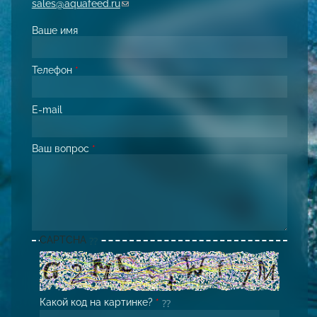
sales@aquafeed.ru
(link sends e-mail)
Ваше имя
Телефон
*
E-mail
Ваш вопрос
*
CAPTCHA
Какой код на картинке?
*