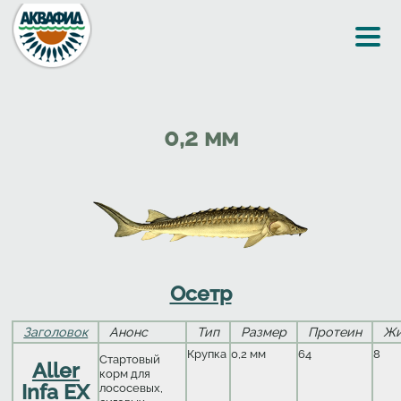
Перейти к основному содержанию
0,2 мм
Осетр
Заголовок
Анонс
Тип
Размер
Протеин
Ж
Крупка
0,2 мм
64
8
Стартовый
Aller
корм для
Infa EX
лососевых,