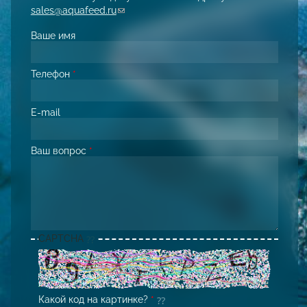
sales@aquafeed.ru
(link sends e-mail)
Ваше имя
Телефон
*
E-mail
Ваш вопрос
*
CAPTCHA
Какой код на картинке?
*