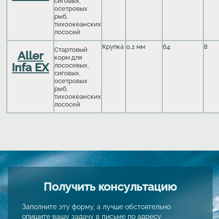
сиговых,
осетровых
рыб,
тихоокеанских
лососей
Крупка
0,2 мм
64
8
Стартовый
Aller
корм для
Infa EX
лососевых,
сиговых,
осетровых
рыб,
тихоокеанских
лососей
Получить консультацию
Заполните эту форму, а лучше обстоятельно
опишите вашу задачу в письме по адресу