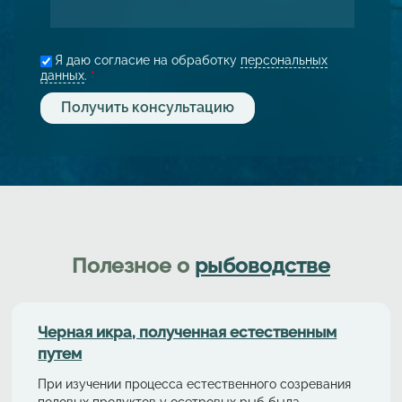
Я даю согласие на обработку
персональных
данных
.
*
Полезное о
рыбоводстве
Черная икра, полученная естественным
путем
При изучении процесса естественного созревания
половых продуктов у осетровых рыб была