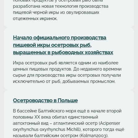
разработана новая технология производства
пищевой черной икры из овулировавших
отцеженных икринок.
Начало официального производства
пищевой икры осетровых рыб,
выращенных в рыбоводных хозяйствах
Икра осетровых рыб является одним из наиболее
ценных пищевых продуктов. До недавнего времени
сырье для производства икры осетровых получали
исключительно от рыб, добываемых промыслом.
Осетрoводствo в Польше
В бассейне Балтийского моря ещё в начале второй
половины ХХ века обитал единственный
автохтонный вид – aтлaнтичеcкий осетр (Acipenser
oxyrhynchus oxyrhynchus Michill), которого тогда ещё
называли балтийским осетром (Kolman2003).