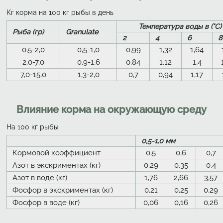
Кг корма на 100 кг рыбы в день
Температура воды в (°C
Рыба (гр)
Granulate
2
4
6
8
0,5-2,0
0,5-1,0
0,99
1,32
1,64
2,0-7,0
0,9-1,6
0,84
1,12
1,4
7,0-15,0
1,3-2,0
0,7
0,94
1,17
Влияние корма на окружающую среду
На 100 кг рыбы
0,5-1,0 мм
Кормовой коэффициент
0,5
0,6
0,7
Азот в экскриментах (кг)
0,29
0,35
0,4
Азот в воде (кг)
1,76
2,66
3,57
Фосфор в экскриментах (кг)
0,21
0,25
0,29
Фосфор в воде (кг)
0,06
0,16
0,26