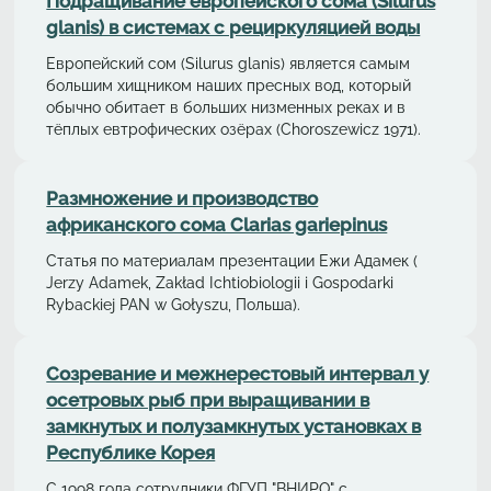
Подращивание европейского сома (Silurus
glanis) в системах с рециркуляциeй воды
Европейский сом (Silurus glanis) является самым
большим хищником наших пресных вод, который
обычно обитает в больших низменных реках и в
тёплых евтрофических озёрах (Choroszewicz 1971).
Размножение и производство
африканского сома Clarias gariepinus
Статья по материалам презентации Ежи Адамек (
Jerzy Adamek, Zakład Ichtiobiologii i Gospodarki
Rybackiej PAN w Gołyszu, Польша).
Cозревание и межнерестовый интервал у
осетровых рыб при выращивании в
замкнутых и полузамкнутых установках в
Республике Корея
С 1998 года сотрудники ФГУП "ВНИРО" с