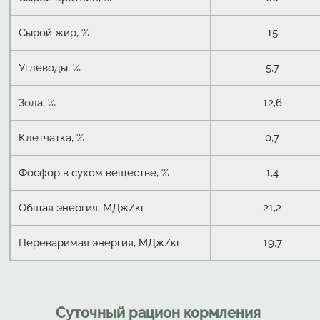
Сырой жир, %
15
Углеводы, %
5,7
Зола, %
12,6
Клетчатка, %
0,7
Фосфор в сухом веществе, %
1,4
Общая энергия, МДж/кг
21,2
Переваримая энергия, МДж/кг
19,7
Суточный рацион кормления