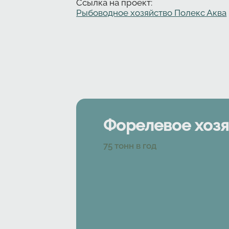
Ссылка на проект:
Рыбоводное хозяйство Полекс Аква
Форелевое хозя
Характеристики
75
тонн в год