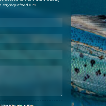
ales@aquafeed.ru
(link sends e-mail)