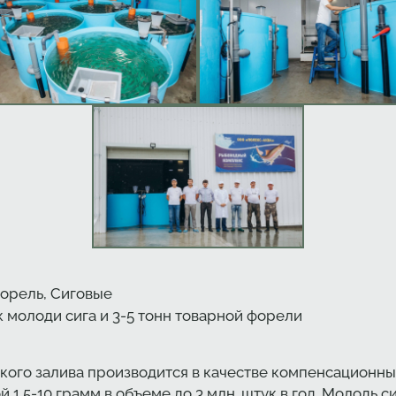
Форель
,
Сиговые
к молоди сига и 3-5 тонн товарной форели
ского залива производится в качестве компенсационн
 1,5-10 грамм в объеме до 3 млн. штук в год. Молодь 