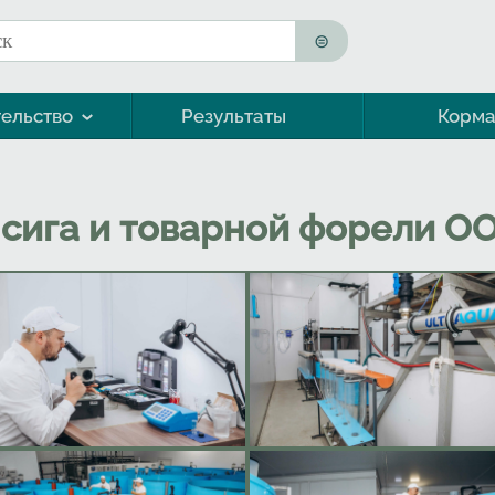
к
ма поиска
ельство
Результаты
Корм
Морская форель (кумжа)
сига и товарной форели О