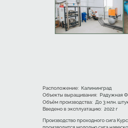
Характеристики
Расположение
:
Калининград
Объекты выращивания
:
Радужная 
Объём производства
:
До 3 млн. шту
Введено в эксплуатацию
:
2022
г
Производство проходного сига Кур
производится молодью сига навеской