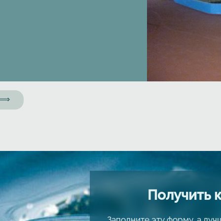
а ⟹
Получить 
Заполните эту форму, а лу