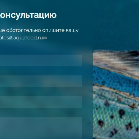
консультацию
чше обстоятельно опишите вашу
ales@aquafeed.ru
(link sends e-mail)