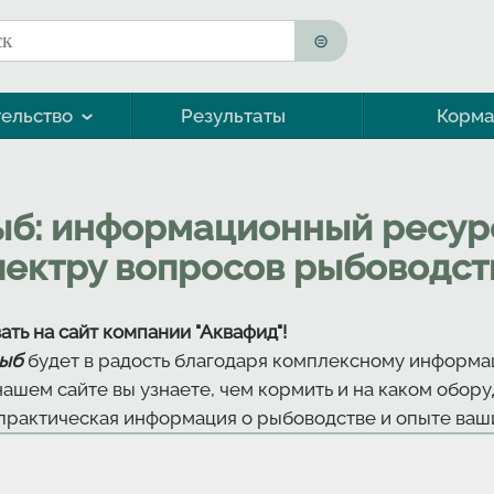
к
ма поиска
ельство
Результаты
Корм
Морская форель (кумжа)
ыб: информационный ресур
пектру вопросов рыбоводст
ть на сайт компании "Аквафид"!
рыб
будет в радость благодаря комплексному информ
нашем сайте вы узнаете, чем кормить и на каком обо
 практическая информация о рыбоводстве и опыте ваши