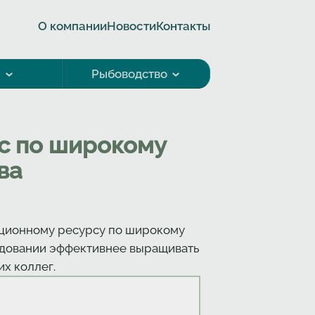
О компании
Новости
Контакты
а
Рыбоводство
с по широкому
ва
ационному ресурсу по широкому
рудовании эффективнее выращивать
х коллег.