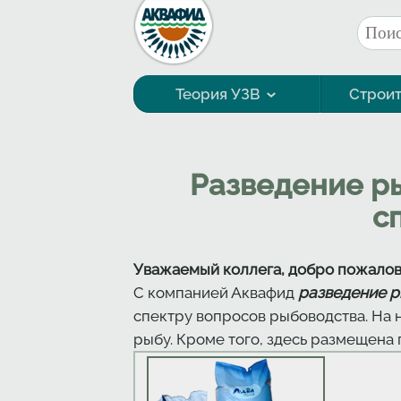
Перейти к основному содержанию
Поис
Фор
Теория УЗВ
Строит
Технология выращивания
Разведение р
с
Уважаемый коллега, добро пожалова
С компанией Аквафид
разведение 
спектру вопросов рыбоводства. На 
рыбу. Кроме того, здесь размещена