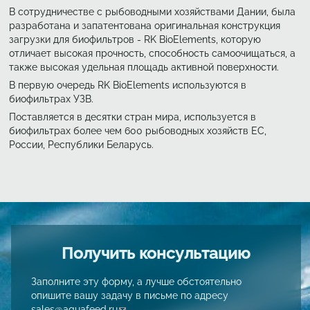
В сотрудничестве с рыбоводными хозяйствами Дании, была
разработана и запатентована оригинальная конструкция
загрузки для биофильтров - RK BioElements, которую
отличает высокая прочность, способность самоочищаться, а
также высокая удельная площадь активной поверхности.
В первую очередь RK BioElements используются в
биофильтрах УЗВ.
Поставляется в десятки стран мира, используется в
биофильтрах более чем 600 рыбоводных хозяйств ЕС,
России, Республики Беларусь.
Получить консультацию
Заполните эту форму, а лучше обстоятельно
опишите вашу задачу в письме по адресу
sales@aquafeed.ru
(link sends e-mail)