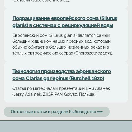
Подращивание европейского сома (Silurus
glanis) в системах с рециркуляциeй воды
Европейский сом (Silurus glanis) является самым
большим хищником наших пресных вод, который
обычно обитает в больших низменных реках и в
тёплых евтрофических озёрах (Choroszewicz 1971).
Технология производства африканского
сома Clarias gariepinus (Burchell 1820)
Статья по материалам презентации Ежи Адамек
(Jerzy Adamek, ZIiGR PAN Gołysz, Польша).
Остальные статьи в разделе Рыбоводство ⟹