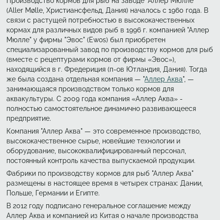
Производство кормов для рыб на заводе "Аллер Мюлле"
(Aller Mølle, Христиансфельд, Дания) началось с 1960 года. В
связи с растущей потребностью в высококачественных
кормах для различных видов рыб в 1996 г. компанией "Аллер
Мюлле" у фирмы "Эвос" (Ewos) был приобретен
специализарованный завод по производству кормов для рыб
(вместе с рецептурами кормов от фирмы «Эвос»),
находящийся в г. Фредериция (п-ов Ютландия, Дания). Тогда
же была создана отдельная компания — "
Аллер Аква
", —
занимающаяся производством только кормов для
аквакультуры. С 2009 года компания «Аллер Аква» -
полностью самостоятельное динамично развивающееся
предприятие.
Компания "Аллер Аква" — это современное производство,
высококачественное сырье, новейшие технологии и
оборудование, высококвалифицированный персонал,
постоянный контроль качества выпускаемой продукции.
Фабрики по производству кормов для рыб "Аллер Аква"
размещены в настоящее время в четырех странах: Дании,
Польше, Германии и Египте.
В 2012 году подписано генеральное соглашение между
Аллер Аква и компанией из Китая о начале производства