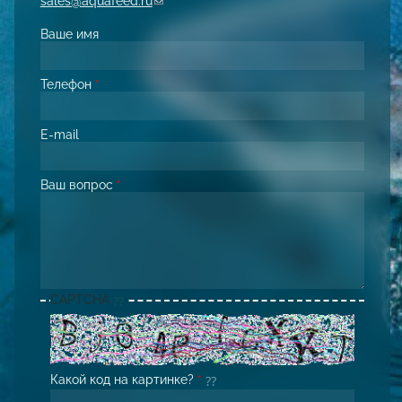
sales@aquafeed.ru
(link sends e-mail)
Ваше имя
Телефон
*
E-mail
Ваш вопрос
*
CAPTCHA
Какой код на картинке?
*