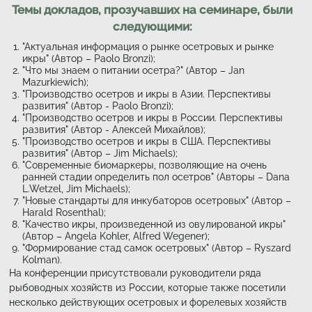
Темы докладов, прозучавших на семинаре, были
следующими:
"Актуальная информация о рынке осетровых и рынке
икры" (Автор – Paolo Bronzi);
"Что мы знаем о питании осетра?" (Автор – Jan
Mazurkiewich);
"Производство осетров и икры в Азии. Перспективы
развития" (Автор - Paolo Bronzi);
"Производство осетров и икры в России. Перспективы
развития" (Автор - Алексей Михайлов);
"Производство осетров и икры в США. Перспективы
развития" (Автор – Jim Michaels);
"Современные биомаркеры, позволяющие на очень
ранней стадии определить пол осетров" (Авторы – Dana
L.Wetzel, Jim Michaels);
"Новые стандарты для инкубаторов осетровых" (Автор –
Harald Rosenthal);
"Качество икры, произведенной из овулированой икры"
(Автор – Angela Kohler, Alfred Wegener);
"Формирование стад самок осетровых" (Автор – Ryszard
Kolman).
На конференции присутствовали руководители ряда
рыбоводных хозяйств из России, которые также посетили
несколько действующих осетровых и форелевых хозяйств