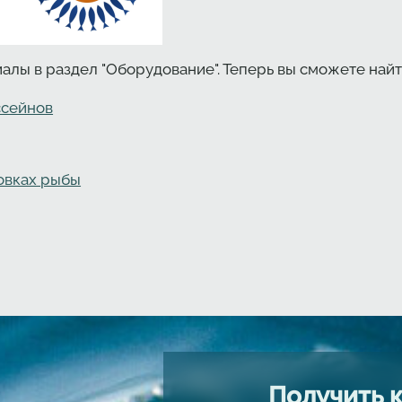
лы в раздел "Оборудование". Теперь вы сможете найт
ссейнов
овках рыбы
Получить 