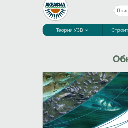
Перейти к основному содержанию
Поис
Фор
Теория УЗВ
Строит
Технология выращивания
Об