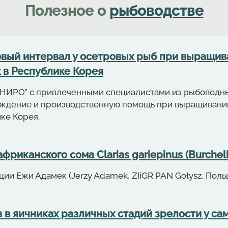
Полезное о
рыбоводстве
вый интервал у осетровых рыб при выращива
 в Республике Корея
"ВНИРО" с привлеченными специалистами из рыбоводны
ждение и производственную помощь при выращивани
ке Корея.
риканского сома Clarias gariepinus (Burchell
ии Ежи Адамек (Jerzy Adamek, ZIiGR PAN Gołysz, Поль
в яичниках различных стадий зрелости у сам