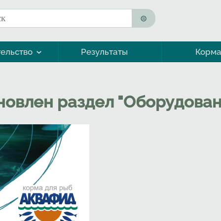
к
ма поиска
ельство
Результаты
Корм
Морская форель (кумжа)
новлен раздел "Оборудован