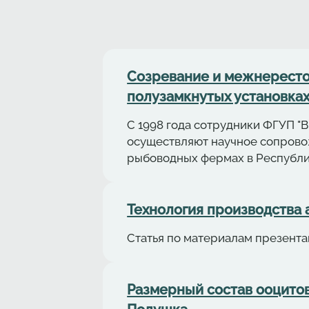
Cозревание и межнересто
полузамкнутых установках
С 1998 года сотрудники ФГУП 
осуществляют научное сопрово
рыбоводных фермах в Республи
Технология производства аф
Статья по материалам презентац
Размерный состав ооцитов 