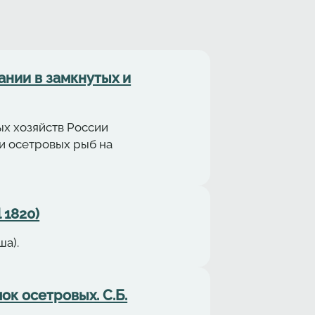
нии в замкнутых и
х хозяйств России
и осетровых рыб на
 1820)
ша).
ок осетровых. С.Б.