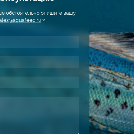
чше обстоятельно опишите вашу
ales@aquafeed.ru
(link sends e-mail)