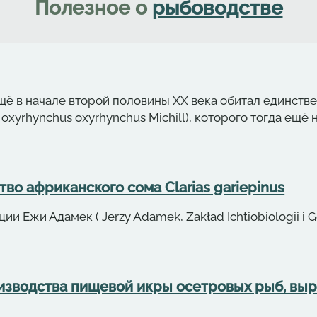
Полезное о
рыбоводстве
щё в начале второй половины ХХ века обитал единств
 oxyrhynchus oxyrhynchus Michill), которого тогда ещ
во африканского сома Clarias gariepinus
и Ежи Адамек ( Jerzy Adamek, Zakład Ichtiobiologii i 
изводства пищевой икры осетровых рыб, вы