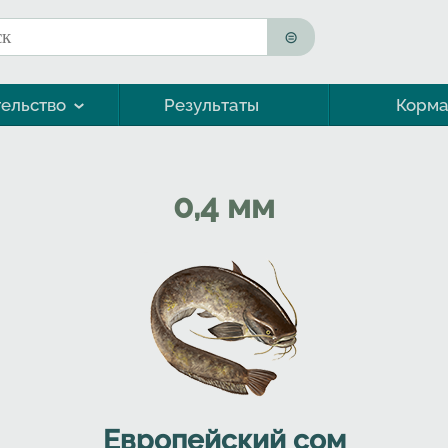
к
ма поиска
ельство
Результаты
Корм
Морская форель (кумжа)
0,4 мм
Европейский сом