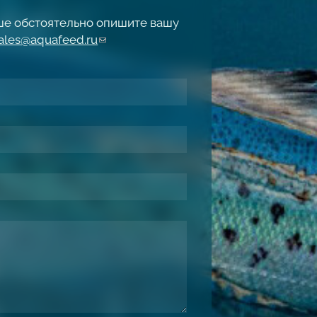
чше обстоятельно опишите вашу
ales@aquafeed.ru
(link sends e-mail)