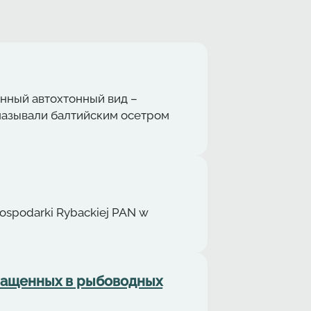
енный автохтонный вид –
ё называли балтийским осетром
Gospodarki Rybackiej PAN w
ращенных в рыбоводных