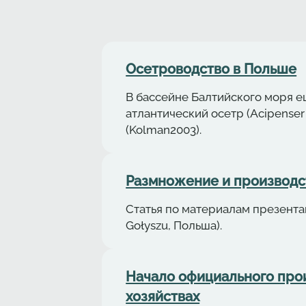
Осетрoводствo в Польше
В бассейне Балтийского моря е
aтлaнтичеcкий осетр (Acipenser
(Kolman2003).
Размножение и производст
Статья по материалам презентаци
Gołyszu, Польша).
Начало официального про
хозяйствах