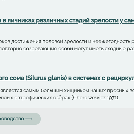
в яичниках различных стадий зрелости у сам
роков достижения половой зрелости и неежегодность 
и повторно созревающие особи могут иметь сходные р
 сома (Silurus glanis) в системах с рецирк
is) является самым большим хищником наших пресных в
плых евтрофических озёрах (Choroszewicz 1971).
ыбоводство ⟹