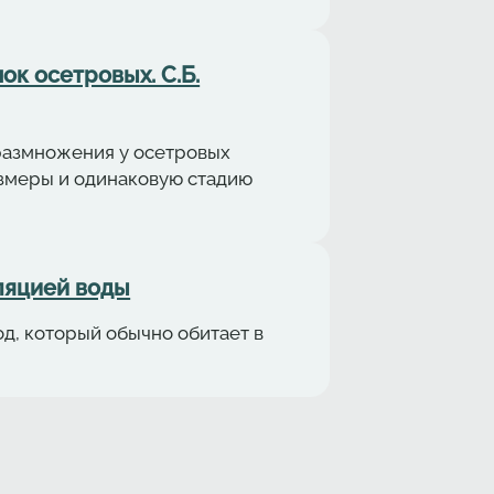
ок осетровых. С.Б.
размножения у осетровых
азмеры и одинаковую стадию
уляциeй воды
од, который обычно обитает в