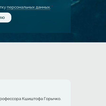
отку
персональных данных
.
*
 профессора Кшиштофа Горычко.