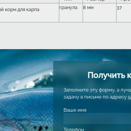
гранула
8 мм
37
й корм для карпа
Получить 
Заполните эту форму, а лу
задачу в письме по адресу
s
Ваше имя
Телефон
*