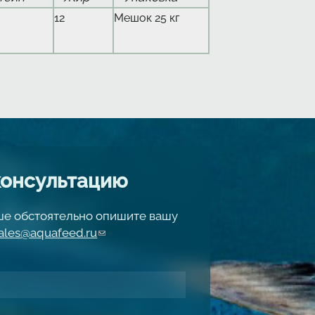
12
Мешок 25 кг
консультацию
чше обстоятельно опишите вашу
ales@aquafeed.ru
(link sends e-mail)