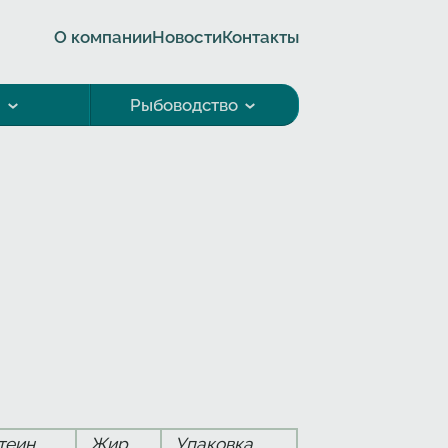
О компании
Новости
Контакты
а
Рыбоводство
теин
Жир
Упаковка