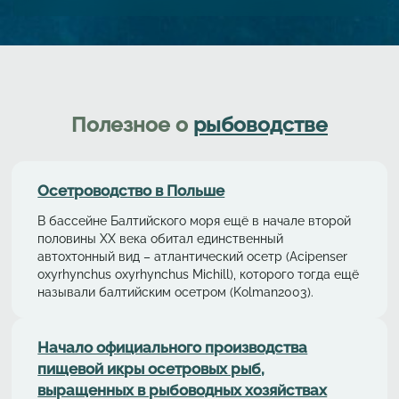
Полезное о
рыбоводстве
Осетрoводствo в Польше
В бассейне Балтийского моря ещё в начале второй
половины ХХ века обитал единственный
автохтонный вид – aтлaнтичеcкий осетр (Acipenser
oxyrhynchus oxyrhynchus Michill), которого тогда ещё
называли балтийским осетром (Kolman2003).
Начало официального производства
пищевой икры осетровых рыб,
выращенных в рыбоводных хозяйствах