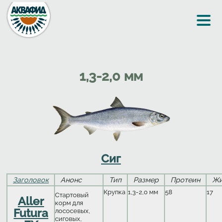
Перейти к основному содержанию
1,3-2,0 мм
Сиг
Заголовок
Анонс
Тип
Размер
Протеин
Ж
Крупка
1,3-2,0 мм
58
17
Стартовый
Aller
корм для
Futura
лососевых,
сиговых,