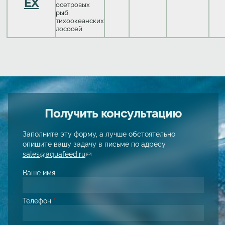
EX
осетровых
рыб,
тихоокеанских
лососей
Получить консультацию
Заполните эту форму, а лучше обстоятельно
опишите вашу задачу в письме по адресу
sales@aquafeed.ru
(link sends e-mail)
Ваше имя
Телефон
*