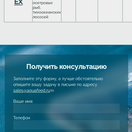
EX
осетровых
рыб,
тихоокеанских
лососей
Получить консультацию
Заполните эту форму, а лучше обстоятельно
опишите вашу задачу в письме по адресу
sales@aquafeed.ru
(link sends e-mail)
Ваше имя
Телефон
*