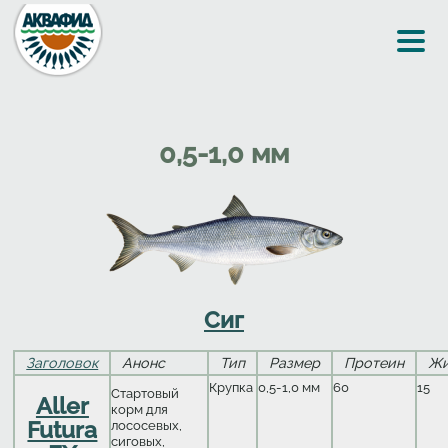
Перейти к основному содержанию
0,5-1,0 мм
Сиг
Заголовок
Анонс
Тип
Размер
Протеин
Ж
Крупка
0,5-1,0 мм
60
15
Стартовый
Aller
корм для
Futura
лососевых,
сиговых,