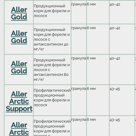
гранула
6 мм
40-42
Продукционный
Aller
корм для форели и
Gold
лосося
гранула
6 мм
40-42
Продукционный
Aller
корм для форели и
Gold
лосося с
антаксантином 40
мг/кг
гранула
6 мм
40-42
Продукционный
Aller
корм для форели и
Gold
лосося с
антаксантином 80
мг/кг
гранула
6 мм
43-45
Профилактический
Aller
продукционный
Arctic
корм для форели и
лосося
Support
гранула
6 мм
43-45
Профилактический
Aller
продукционный
Arctic
корм для форели и
лосося с