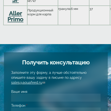
мг/кг
гранула
6 мм
37
Продукционный
Aller
корм для карпа
Primo
Получить консультацию
Заполните эту форму, а лучше обстоятельно
опишите вашу задачу в письме по адресу
sales@aquafeed.ru
(link sends e-mail)
Ваше имя
Телефон
*