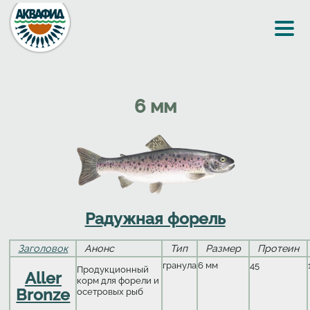
Перейти к основному содержанию
6 мм
Радужная форель
Заголовок
Анонс
Тип
Размер
Протеин
гранула
6 мм
45
Продукционный
Aller
корм для форели и
Bronze
осетровых рыб