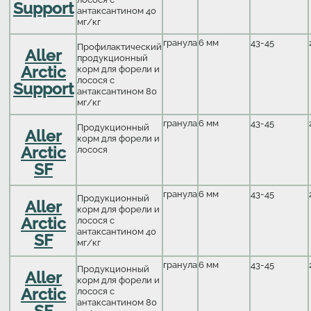
Support
антаксантином 40
мг/кг
гранула
6 мм
43-45
Профилактический
Aller
продукционный
Arctic
корм для форели и
лосося с
Support
антаксантином 80
мг/кг
гранула
6 мм
43-45
Продукционный
Aller
корм для форели и
Arctic
лосося
SF
гранула
6 мм
43-45
Продукционный
Aller
корм для форели и
Arctic
лосося с
антаксантином 40
SF
мг/кг
гранула
6 мм
43-45
Продукционный
Aller
корм для форели и
Arctic
лосося с
антаксантином 80
SF