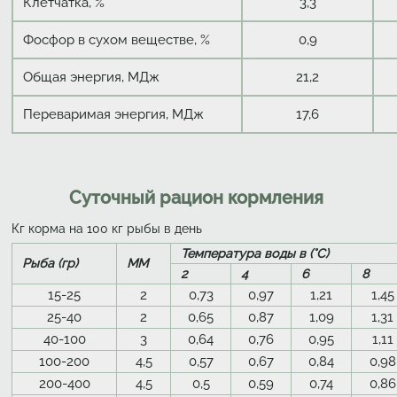
Клетчатка, %
3,3
Фосфор в сухом веществе, %
0,9
Общая энергия, МДж
21,2
Переваримая энергия, МДж
17,6
Суточный рацион кормления
Кг корма на 100 кг рыбы в день
Температура воды в (°C)
Рыба (гр)
ММ
2
4
6
8
15-25
2
0,73
0,97
1,21
1,45
25-40
2
0,65
0,87
1,09
1,31
40-100
3
0,64
0,76
0,95
1,11
100-200
4,5
0,57
0,67
0,84
0,98
200-400
4,5
0,5
0,59
0,74
0,86