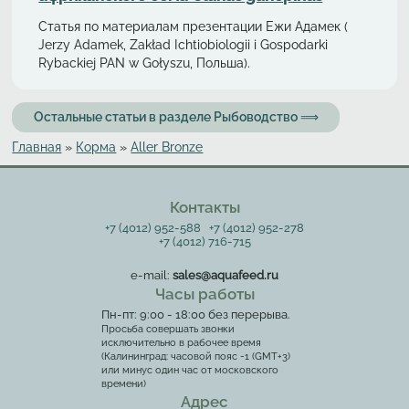
Статья по материалам презентации Ежи Адамек (
Jerzy Adamek, Zakład Ichtiobiologii i Gospodarki
Rybackiej PAN w Gołyszu, Польша).
Остальные статьи в разделе Рыбоводство ⟹
Главная
»
Корма
»
Aller Bronze
Вы здесь
Контакты
+7 (4012) 952-588
+7 (4012) 952-278
+7 (4012) 716-715
e-mail:
sales@aquafeed.ru
Часы работы
Пн-пт: 9:00 - 18:00 без перерыва.
Просьба совершать звонки
исключительно в рабочее время
(Калининград: часовой пояс -1 (GMT+3)
или минус один час от московского
времени)
Адрес