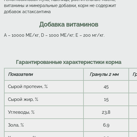
витамины и минеральные добавки, корм не содержит
добавок астаксантина
Добавка витаминов
А – 10000 МЕ/кг, D – 1000 ME/кг; Е – 200 мг/кг.
Гарантированные характеристики корма
Показатели
Гранулы 2 мм
Г
Сырой протеин, %
45
Сырой жир, %
15
Углеводы, %
23,8
Зола, %
6,9