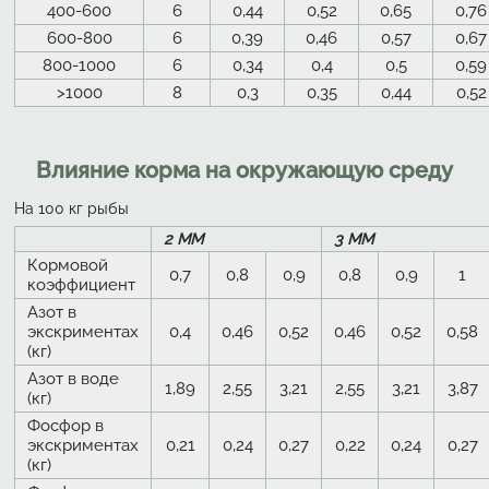
400-600
6
0,44
0,52
0,65
0,76
600-800
6
0,39
0,46
0,57
0,67
800-1000
6
0,34
0,4
0,5
0,59
>1000
8
0,3
0,35
0,44
0,52
Влияние корма на окружающую среду
На 100 кг рыбы
2 ММ
3 ММ
Кормовой
0,7
0,8
0,9
0,8
0,9
1
коэффициент
Азот в
экскриментах
0,4
0,46
0,52
0,46
0,52
0,58
(кг)
Азот в воде
1,89
2,55
3,21
2,55
3,21
3,87
(кг)
Фосфор в
экскриментах
0,21
0,24
0,27
0,22
0,24
0,27
(кг)