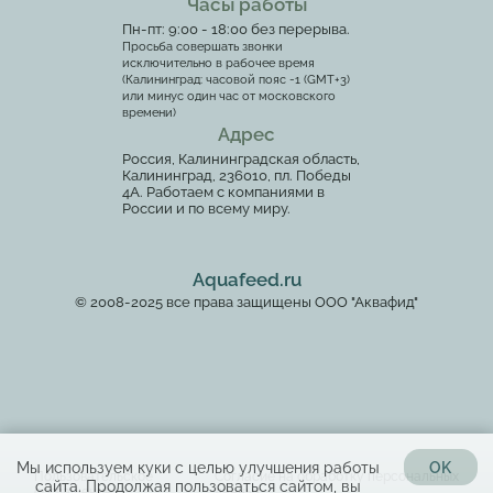
Часы работы
Пн-пт: 9:00 - 18:00 без перерыва.
Просьба совершать звонки
исключительно в рабочее время
(Калининград: часовой пояс -1 (GMT+3)
или минус один час от московского
времени)
Адрес
Россия, Калининградская область,
Калининград, 236010, пл. Победы
4А. Работаем с компаниями в
России и по всему миру.
Aquafeed.ru
© 2008-2025 все права защищены ООО "Аквафид"
Мы используем куки с целью улучшения работы
OK
Пользовательское
Согласие на обработку персональных
сайта. Продолжая пользоваться сайтом, вы
соглашение
данных