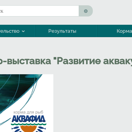
к
ма поиска
ельство
Результаты
Корм
Морская форель (кумжа)
-выставка "Развитие аквак