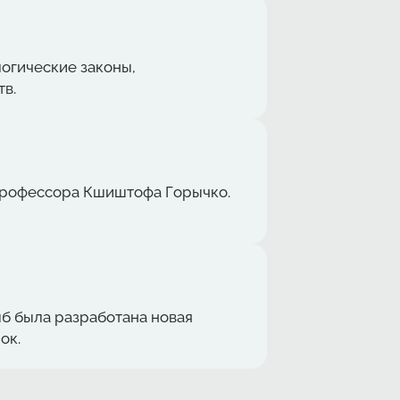
логические законы,
в.
 профессора Кшиштофа Горычко.
б была разработана новая
ок.