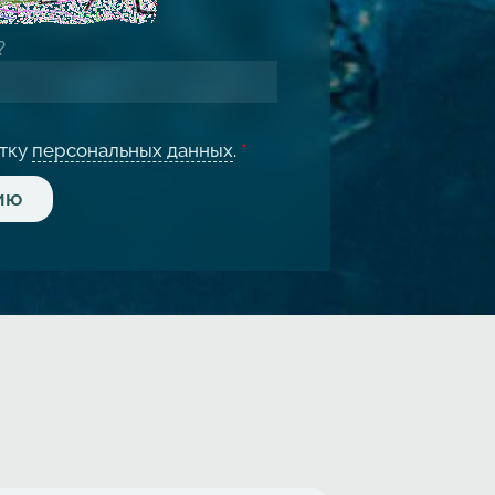
отку
персональных данных
.
*