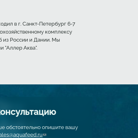
дил в г. Санкт-Петербург 6-7
бохозяйственному комплексу
 из России и Дании. Мы
 "Аллер Аква".
консультацию
чше обстоятельно опишите вашу
ales@aquafeed.ru
(link sends e-mail)