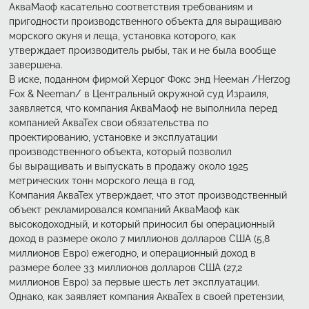
АкваМаоф касательно соответствия требованиям и
пригодности производственного объекта для выращиваю
морского окуня и леща, установка которого, как
утверждает производитель рыбы, так и не была вообще
завершена.
В иске, поданном фирмой Херцог Фокс энд Нееман /Herzog
Fox & Neeman/ в Центральный окружной суд Израиля,
заявляется, что компания АкваМаоф не выполнила перед
компанией АкваТех свои обязательства по
проектированию, установке и эксплуатации
производственного объекта, который позволил
бы выращивать и выпускать в продажу около 1925
метрических тонн морского леща в год.
Компания АкваТех утверждает, что этот производственный
объект рекламировался компаний АкваМаоф как
высокодоходный, и который приносил бы операционный
доход в размере около 7 миллионов долларов США (5,8
миллионов Евро) ежегодно, и операционный доход в
размере более 33 миллионов долларов США (27,2
миллионов Евро) за первые шесть лет эксплуатации.
Однако, как заявляет компания АкваТех в своей претензии,