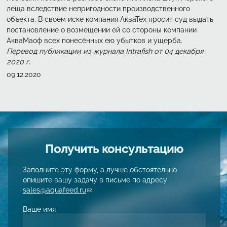
леща вследствие непригодности производственного
объекта. В своём иске компания АкваТех просит суд выдать
постановление о возмещении ей со стороны компании
АкваМаоф всех понесённых ею убытков и ущерба.
Перевод публикации из журнала Intrafish от 04 декабря
2020 г.
Создано
09.12.2020
Получить консультацию
Заполните эту форму, а лучше обстоятельно
опишите вашу задачу в письме по адресу
sales@aquafeed.ru
(link sends e-mail)
Ваше имя