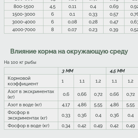
800-1500
4,5
0,11
0,4
0,69
0,9
1500-3000
6
0,1
0,33
0,57
0,7
3000-4000
6
0,08
0,28
0,47
0,6
4000-7000
8
0,07
0,23
0,39
0,5
Влияние корма на окружающую среду
На 100 кг рыбы
3 ММ
4,5 ММ
Кормовой
1
1,1
1,2
1,1
1,2
коэффициент
Азот в экскриментах
0,6
0,66
0,72
0,66
0,72
(кг)
Азот в воде (кг)
4,17
4,86
5,55
4,86
5,55
Фосфор в
0,33
0,36
0,4
0,36
0,4
экскриментах (кг)
Фосфор в воде (кг)
0,34
0,42
0,49
0,42
0,49