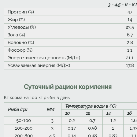
3 - 4,5 - 6 - 8
Протеин (%)
47
Жир (%)
14
Углеводы (%)
23,5
Зола (%)
6,7
Волокно (%)
2,8
Фосфор (%)
1,1
Энергетическая ценность (МДж)
21,1
Усваиваемая энергия (МДж)
17,8
Суточный рацион кормления
Кг корма на 100 кг рыбы в день
Температура воды в (°C)
Рыба (гр)
ММ
10
12
14
16
50-100
3
0,2
0,7
1,2
1,6
100-200
3
0,17
0,58
1
1,3
200-800
4,5
0,14
0,48
0,83
1,1