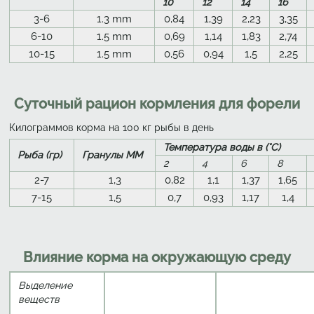
10
12
14
16
3-6
1.3 mm
0,84
1,39
2,23
3,35
6-10
1.5 mm
0,69
1,14
1,83
2,74
10-15
1.5 mm
0,56
0,94
1,5
2,25
Суточный рацион кормления для форели
Килограммов корма на 100 кг рыбы в день
Температура воды в (°C)
Рыба (гр)
Гранулы MM
2
4
6
8
2-7
1,3
0,82
1,1
1,37
1,65
7-15
1,5
0,7
0,93
1,17
1,4
Влияние корма на окружающую среду
Выделение
веществ