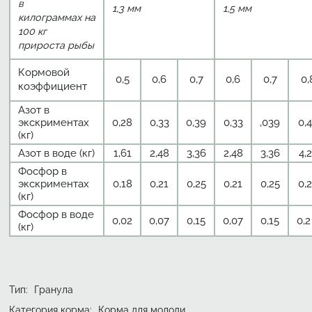
в
1,3 мм
1,5 мм
килограммах на
100 кг
прироста рыбы
Кормовой
0,5
0,6
0,7
0,6
0,7
0,
коэффициент
Азот в
экскриментах
0,28
0,33
0,39
0,33
,039
0,
(кг)
Азот в воде (кг)
1,61
2,48
3,36
2,48
3,36
4,
Фосфор в
экскриментах
0,18
0,21
0,25
0,21
0,25
0,
(кг)
Фосфор в воде
0,02
0,07
0,15
0,07
0,15
0,2
(кг)
Тип
:
Гранула
Категория корма:
Корма для молоди