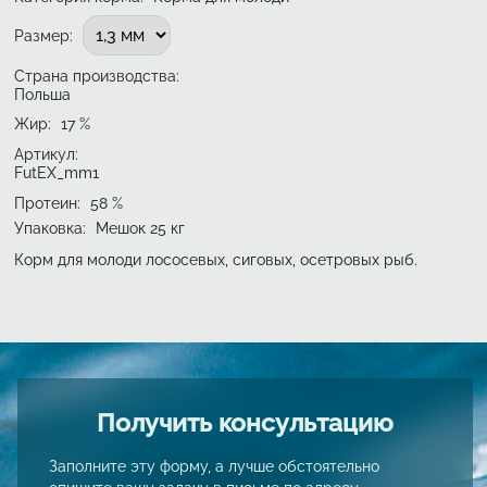
Подобрать вариант
Размер
:
Страна производства:
Польша
Жир
:
17
%
Артикул:
FutEX_mm1
Протеин
:
58
%
Упаковка
:
Мешок 25 кг
Корм для молоди лососевых, сиговых, осетровых рыб.
Получить консультацию
Заполните эту форму, а лучше обстоятельно