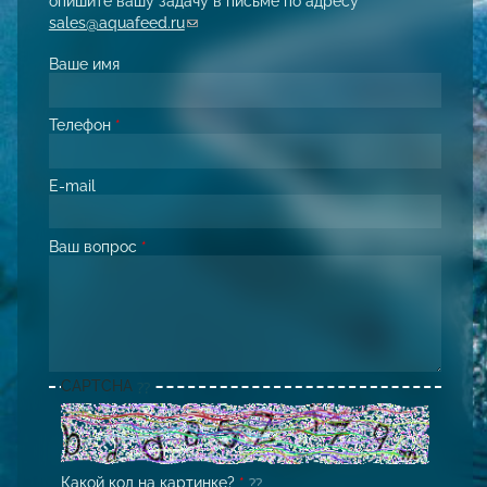
опишите вашу задачу в письме по адресу
sales@aquafeed.ru
(link sends e-mail)
Ваше имя
Телефон
*
E-mail
Ваш вопрос
*
CAPTCHA
Какой код на картинке?
*