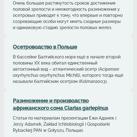
Очень большая растянутость сроков достижения
половой зрелости и неежегодность размножения у
осетровых приводят к тому, что впервые и повторно
созревающие особи могут иметь сходные размеры
и одинаковую стадию зрелости половых желез.
Осетрoводствo в Польше
В бассейне Балтийского моря ещё в начале второй
половины ХХ века обитал единственный
автохтонный вид – aтлaнтичеcкий осетр (Acipenser
oxyrhynchus oxyrhynchus Michill), которого тогда ещё
называли балтийским осетром (Kolman2003).
Размножение и производство
африканского сома Clarias gariepinus
Статья по материалам презентации Ежи Адамек (
Jerzy Adamek, Zakład Ichtiobiologii i Gospodarki
Rybackiej PAN w Gołyszu, Польша).