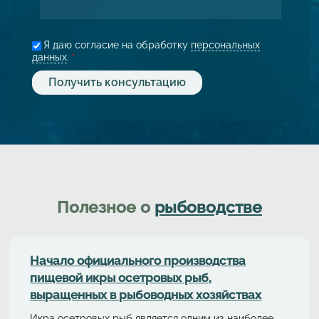
Я даю согласие на обработку
персональных
данных
.
*
Полезное о
рыбоводстве
Начало официального производства
пищевой икры осетровых рыб,
выращенных в рыбоводных хозяйствах
Икра осетровых рыб является одним из наиболее