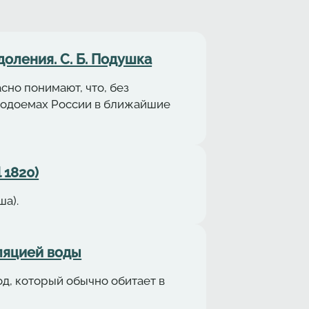
оления. С. Б. Подушка
но понимают, что, без
 водоемах России в ближайшие
 1820)
ша).
уляциeй воды
од, который обычно обитает в