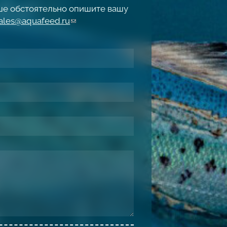
чше обстоятельно опишите вашу
ales@aquafeed.ru
(link sends e-mail)