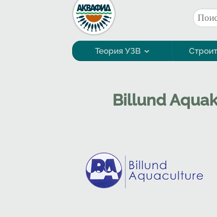
Перейти к основному содержанию
Поис
Фор
Теория УЗВ
Строит
Технология выращивания
Billund Aquak