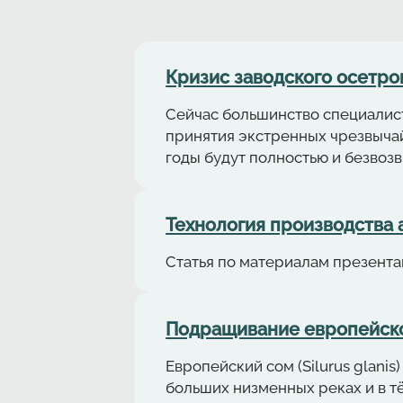
Кризис заводского осетро
Сейчас большинство специалист
принятия экстренных чрезвыча
годы будут полностью и безвоз
Технология производства аф
Статья по материалам презентац
Подращивание европейского
Европейский сом (Silurus glan
больших низменных реках и в тё