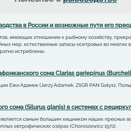
водства в России и возможные пути его преод
ов, имеющих отношение к рыбному хозяйству, прекрас
йных мер, естественные запасы осетровых во многих
вратно истреблены.
риканского сома Clarias gariepinus (Burchell
ии Ежи Адамек (Jerzy Adamek, ZIiGR PAN Gołysz, Поль
 сома (Silurus glanis) в системах с рецирк
is) является самым большим хищником наших пресных в
плых евтрофических озёрах (Choroszewicz 1971).