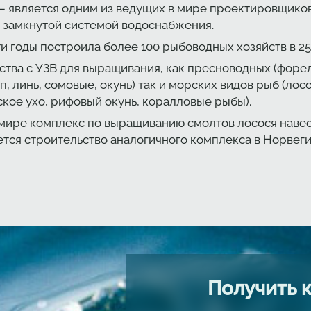
– является одним из ведущих в мире проектировщико
и замкнутой системой водоснабжения.
эти годы построила более 100 рыбоводных хозяйств в 25
тва с УЗВ для выращивания, как пресноводных (форел
рп, линь, сомовые, окунь) так и морских видов рыб (лос
рское ухо, рифовый окунь, коралловые рыбы).
мире комплекс по выращиванию смолтов лосося навес
шается строительство аналогичного комплекса в Норвег
Получить 