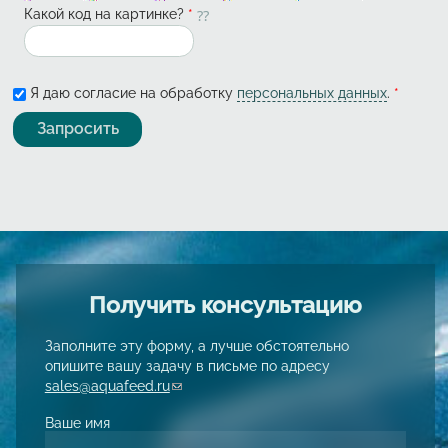
Какой код на картинке?
*
Я даю согласие на обработку
персональных данных
.
*
Получить консультацию
Заполните эту форму, а лучше обстоятельно
опишите вашу задачу в письме по адресу
sales@aquafeed.ru
(link sends e-mail)
Ваше имя