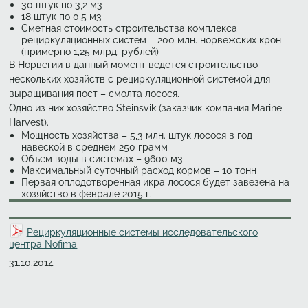
30 штук по 3,2 м3
18 штук по 0,5 м3
Сметная стоимость строительства комплекса
рециркуляционных
систем – 200 млн. норвежских крон
(примерно 1,25 млрд. рублей)
В Норвегии в данный момент ведется строительство
нескольких хозяйств с рециркуляционной системой для
выращивания пост – смолта лосося.
Одно из них хозяйство Steinsvik (заказчик компания Marine
Harvest).
Мощность хозяйства – 5,3 млн. штук лосося в год
навеской в среднем 250 грамм
Объем воды в системах – 9600 м3
Максимальный суточный расход кормов – 10 тонн
Первая оплодотворенная икра лосося будет завезена на
хозяйство в феврале 2015 г.
Рециркуляционные системы исследовательского
центра Nofima
Создано
31.10.2014