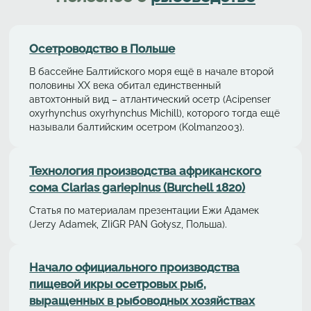
Осетрoводствo в Польше
В бассейне Балтийского моря ещё в начале второй
половины ХХ века обитал единственный
автохтонный вид – aтлaнтичеcкий осетр (Acipenser
oxyrhynchus oxyrhynchus Michill), которого тогда ещё
называли балтийским осетром (Kolman2003).
Технология производства африканского
сома Clarias gariepinus (Burchell 1820)
Статья по материалам презентации Ежи Адамек
(Jerzy Adamek, ZIiGR PAN Gołysz, Польша).
Начало официального производства
пищевой икры осетровых рыб,
выращенных в рыбоводных хозяйствах