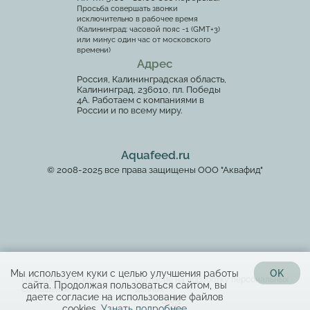
Просьба совершать звонки
исключительно в рабочее время
(Калининград: часовой пояс -1 (GMT+3)
или минус один час от московского
времени)
Адрес
Россия, Калининградская область,
Калининград, 236010, пл. Победы
4А. Работаем с компаниями в
России и по всему миру.
Aquafeed.ru
© 2008-2025 все права защищены ООО "Аквафид"
Мы используем куки с целью улучшения работы
OK
Пользовательское
Согласие на обработку персональных
сайта. Продолжая пользоваться сайтом, вы
соглашение
данных
даете согласие на использование файлов
cookies.
Узнать подробнее