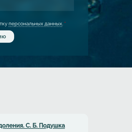
отку
персональных данных
.
*
оления. С. Б. Подушка