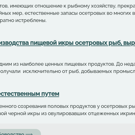
ов, имеющих отношение к рыбному хозяйству, прекрас
йных мер, естественные запасы осетровых во многих
вратно истреблены.
изводства пищевой икры осетровых рыб, вы
дним из наиболее ценных пищевых продуктов. До нед
получали исключительно от рыб, добываемых промысл
естественным путем
енного созревания половых продуктов у осетровых ры
вой черной икры из овулировавших отцеженных икрин
ыбоводство ⟹