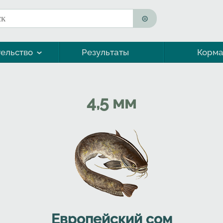
к
ма поиска
ельство
Результаты
Корм
Морская форель (кумжа)
4,5 мм
Европейский сом