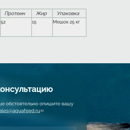
Протеин
Жир
Упаковка
52
15
Мешок 25 кг
консультацию
чше обстоятельно опишите вашу
ales@aquafeed.ru
(link sends e-mail)