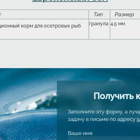
с
Тип
Размер
гранула
4,5 мм
ционный корм для осетровых рыб
Получить 
Заполните эту форму, а лу
задачу в письме по адресу
s
Ваше имя